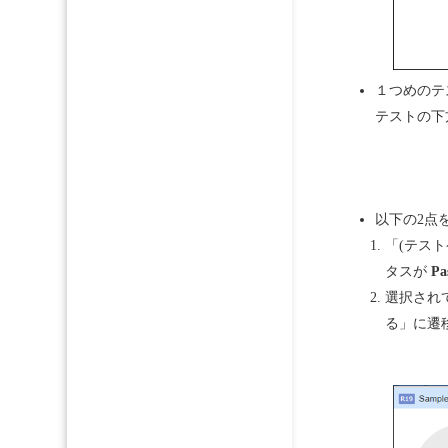
１つめのテ
テストの下方
以下の2点
「(テス
タスが
Pa
選択され
る」に遷