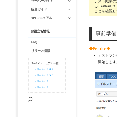
サーバーガイド
テスト結果の
る TestR
統合ガイド
ことを確認し
API マニュアル
お役立ち情報
事前準備
FAQ
◆Practice ◆
リリース情報
テストランに
開始します
TestRailマニュアル一覧
> TestRail 7.0.2
> TestRail 7.5.3
> TestRail 8
> TestRail 9