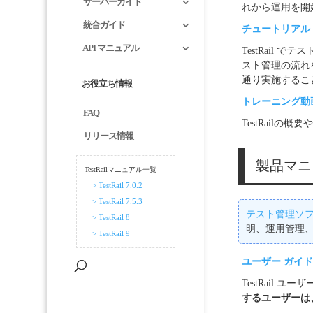
サーバーガイド
れから運用を開始し
統合ガイド
チュートリアル
API マニュアル
TestRail
スト管理の流れを
通り実施するこ
お役立ち情報
トレーニング動
FAQ
TestRail
リリース情報
製品マニ
TestRailマニュアル一覧
> TestRail 7.0.2
> TestRail 7.5.3
テスト管理ソフトウ
> TestRail 8
明、運用管理、T
> TestRail 9
ユーザー ガイ
TestRail 
するユーザーは