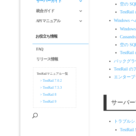
サーバーガイド
空の S
統合ガイド
TestR
Window
API マニュアル
Windo
お役立ち情報
Cassa
空の S
FAQ
TestR
リリース情報
バックグラ
TestRai
TestRailマニュアル一覧
エンタープ
> TestRail 7.0.2
> TestRail 7.5.3
> TestRail 8
サーバー
> TestRail 9
トラブルシ
TestR