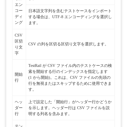
エン
コー
日本語文字列を含むテストケースをインポート
ディ
する場合は、UTF-8 エンコーディングを選択し
ング
ます。
CSV
区切
CSV の列を区切る区切り文字を選択します。
り文
字
TestRail が CSV ファイル内のテストケースの検
索を開始する行のインデックスを指定します
開始
(1 から開始)。これは、CSV ファイルの先頭の
行
行を無視またはスキップするために使用できま
す。
ヘッ
上で設定した「開始行」がヘッダー行かどうか
ダー
を示します。ヘッダー行は CSV ファイルを説
行
明する列名を含みます。
テン