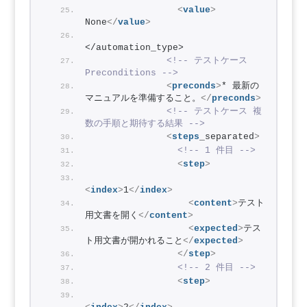
<
value
>
None
</
value
>
</automation_type>
<!-- テストケース 
Preconditions -->
<
preconds
>
* 最新の
マニュアルを準備すること。
</
preconds
>
<!-- テストケース 複
数の手順と期待する結果 -->
<
steps
_separated
>
<!-- 1 件目 -->
<
step
>
<
index
>
1
</
index
>
<
content
>
テスト
用文書を開く
</
content
>
<
expected
>
テス
ト用文書が開かれること
</
expected
>
</
step
>
<!-- 2 件目 -->
<
step
>