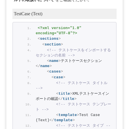
TestCase (Text)
<?xml version="1.0" 
encoding="UTF-8"?>
<
sections
>
<
section
>
<!-- テストケースをインポートする
セクションの名前 -->
<
name
>
テストケースセクション
</
name
>
<
cases
>
<
case
>
<!-- テストケース タイトル 
-->
<
title
>
XMLテストケースイン
ポートの確認
</
title
>
<!-- テストケース テンプレー
ト -->
<
template
>
Test Case 
(Text)
</
template
>
<!-- テストケース タイプ --