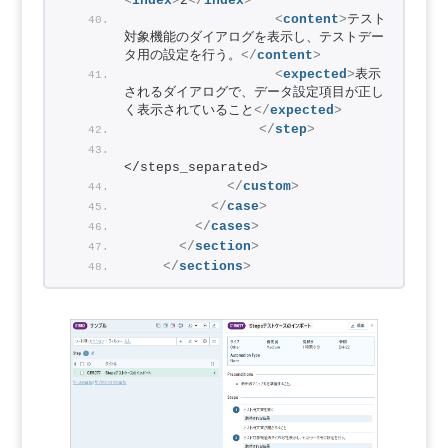
<
index
>
2
</
index
>
<
content
>
テスト
対象機能のダイアログを表示し、テストデー
タ用の設定を行う。
</
content
>
<
expected
>
表示
されるダイアログで、データ設定項目が正し
く表示されていること
</
expected
>
</
step
>
</steps_separated>
</
custom
>
</
case
>
</
cases
>
</
section
>
</
sections
>