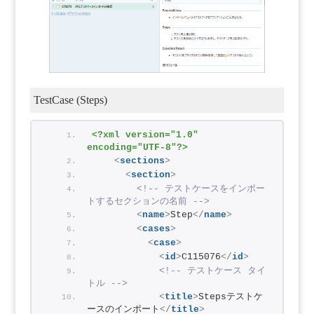
TestCase (Steps)
<?xml version="1.0" 
encoding="UTF-8"?>
<
sections
>
<
section
>
<!-- テストケースをインポー
トするセクションの名前 -->
<
name
>
Step
</
name
>
<
cases
>
<
case
>
<
id
>
C115076
</
id
>
<!-- テストケース タイ
トル -->
<
title
>
Stepsテストケ
ースのインポート
</
title
>