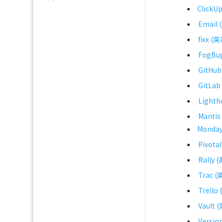
ClickU
Email
fixx (
FogBug
GitHu
GitLab
Lighth
Mantis
Monda
Pivota
Rally 
Trac (
Trello
Vault 
Versi