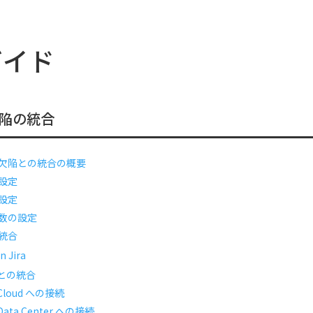
ガイド
陥の統合
欠陥との統合の概要
設定
設定
数の設定
統合
n Jira
a との統合
a Cloud への接続
 Data Center への接続