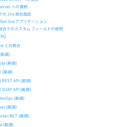
 Server への接続
の Jira 統合設定
tRail Jira アプリケーション
ra 統合でのカスタム フィールドの使用
 FAQ
ine との統合
 (英語)
bla (英語)
t (英語)
t REST API (英語)
t SOAP API (英語)
DevOps (英語)
ket (英語)
acker.NET (英語)
la (英語)