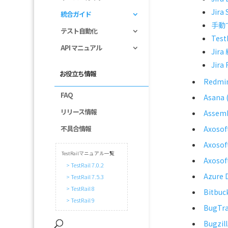
Jira
統合ガイド
手動で
テスト自動化
Tes
API マニュアル
Ji
Jira
お役立ち情報
Redm
FAQ
Asana
リリース情報
Assem
Axosof
不具合情報
Axosof
TestRailマニュアル一覧
Axosof
> TestRail 7.0.2
Azure 
> TestRail 7.5.3
> TestRail 8
Bitbuc
> TestRail 9
BugTr
Bugzil