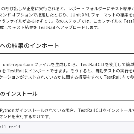
onsole の呼び出しが正常に実行されると、レポート フォルダーにテスト結
 コマンド オプションで指定したとおり、JUnit XML フォーマットの結果
うファイルがあるはずです。次のステップでは、このファイルを TestRai
成してテスト結果を TestRail へアップロードします。
ail への結果のインポート
nit-report.xm ファイルを生成したら、TestRail CLI を使用して
) を TestRail にインポートできます。そうすると、自動テストの実
ーションがテストされているかに関する概要をすべて TestRail 内で
CLI のインストール
Python がインストールされている場合、TestRail CLI をインスト
マンドを実行するだけです。
all trcli