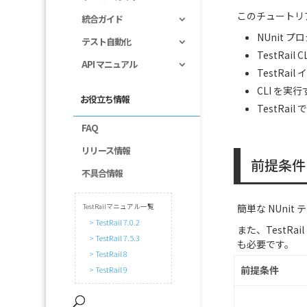
このチュートリ
統合ガイド
NUnit 
テスト自動化
TestRai
API マニュアル
TestRa
CLI を実
お役立ち情報
TestRa
FAQ
リリース情報
前提条件
不具合情報
TestRailマニュアル一覧
簡単な NUni
> TestRail 7.0.2
また、TestRa
> TestRail 7.5.3
も必要です。
> TestRail 8
前提条件
> TestRail 9