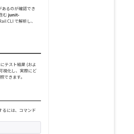
果があるのが確認でき
を含む
junit-
l CLI で解析し、
簡単にテスト結果 (およ
行を可視化し、実際にど
参照できます。
ールするには、コマンド