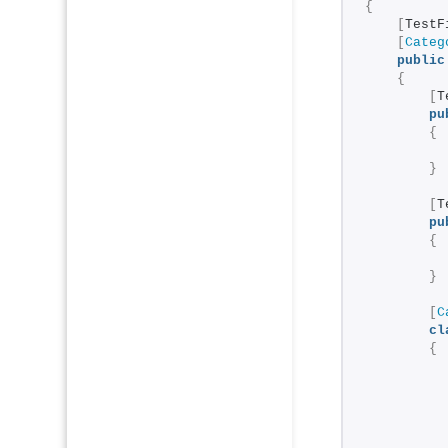
{
[
TestF
[
Categ
public
{
[
T
pu
{
          
}
[
T
pu
{
          
}
[
C
cl
{
          