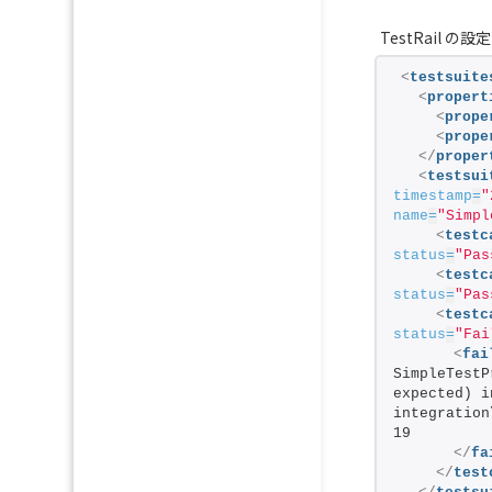
TestRail の設定
<
testsuite
<
propert
<
prope
<
prope
</
proper
<
testsui
timestamp
=
"
name
=
"Simpl
<
testc
status
=
"Pas
<
testc
status
=
"Pas
<
testc
status
=
"Fai
<
fai
SimpleTestP
expected) i
integration
19
</
fa
</
test