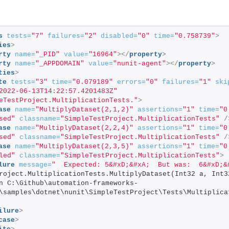
s
tests
=
"7"
failures
=
"2"
disabled
=
"0"
time
=
"0.758739"
>
ies
>
rty
name
=
"_PID"
value
=
"16964"
>
</
property
>
rty
name
=
"_APPDOMAIN"
value
=
"nunit-agent"
>
</
property
>
ties
>
te
tests
=
"3"
time
=
"0.079189"
errors
=
"0"
failures
=
"1"
ski
2022-06-13T14:22:57.4201483Z"
eTestProject.MultiplicationTests."
>
ase
name
=
"MultiplyDataset(2,1,2)"
assertions
=
"1"
time
=
"0
sed"
classname
=
"SimpleTestProject.MultiplicationTests"
/
ase
name
=
"MultiplyDataset(2,2,4)"
assertions
=
"1"
time
=
"0
sed"
classname
=
"SimpleTestProject.MultiplicationTests"
/
ase
name
=
"MultiplyDataset(2,3,5)"
assertions
=
"1"
time
=
"0
led"
classname
=
"SimpleTestProject.MultiplicationTests"
>
lure
message
=
"  Expected: 5&#xD;&#xA;  But was:  6&#xD;&
roject.MultiplicationTests.MultiplyDataset(Int32 a, Int32
n C:\Github\automation-frameworks-
\samples\dotnet\nunit\SimpleTestProject\Tests\Multiplica
ilure
>
case
>