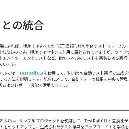
t との統合
の定義によれば、NUnit はすべての .NET 言語向けの単体テスト フレー
移植されたものです。NUnit は単体テスト用に設計されていますが、ライ
やエンドツーエンドテストなど、他のレベルのテストを実装および実行
ています。
アルでは、
TestRail CLI
を使用して、NUnit の自動テスト実行で生成
 に統合する方法を説明します。統合によって、自動テストの結果を中央で管理し、T
析およびレポート機能を活用できます。
では、サンプル プロジェクトを使用して、TestRail CLI と互換性があ
クトをセットアップし、生成されたテスト結果をアップロードする手順