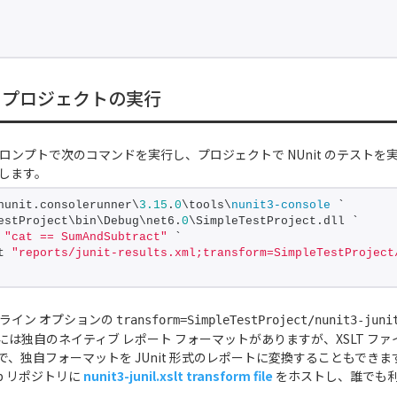
 プロジェクトの実行
ロンプトで次のコマンドを実行し、プロジェクトで NUnit のテストを実行
存します。
nunit.consolerunner\
3.15
.
0
\tools\
nunit3-console
 ` 
estProject\bin\Debug\net6.
0
\SimpleTestProject.dll ` 
 
"cat == SumAndSubtract"
 ` 
t 
"reports/junit-results.xml;transform=SimpleTestProject
ンド ライン オプションの
transform=SimpleTestProject/nunit3-juni
t には独自のネイティブ レポート フォーマットがありますが、XSLT ファ
、独自フォーマットを JUnit 形式のレポートに変換することもできます
ub リポジトリに
nunit3-junil.xslt transform file
をホストし、誰でも