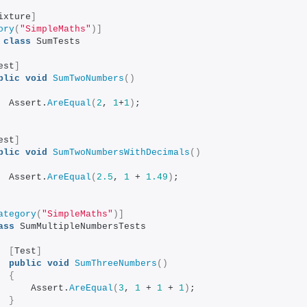
ixture
]
ory
(
"SimpleMaths"
)]
class
 SumTests
est
]
blic
void
SumTwoNumbers
()
  Assert.
AreEqual
(
2
, 
1
+
1
)
;
est
]
blic
void
SumTwoNumbersWithDecimals
()
  Assert.
AreEqual
(
2.5
, 
1
 + 
1.49
)
;
ategory
(
"SimpleMaths"
)]
ass
 SumMultipleNumbersTests
[
Test
]
public
void
SumThreeNumbers
()
{
      Assert.
AreEqual
(
3
, 
1
 + 
1
 + 
1
)
;
}