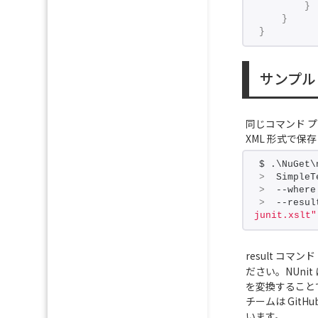
}
}
}
サンプル
同じコマンド プ
XML 形式で保
$ .\NuGet\
>
  SimpleT
>
  --where
>
  --resul
junit.xslt"
result コマ
ださい。NUni
を変換することで
チームは GitH
います。