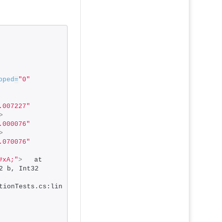
pped
=
"0"
.007227"
>
.000076"
>
.070076"
#xA;"
>
   at 
 b, Int32 
tionTests.cs:line 