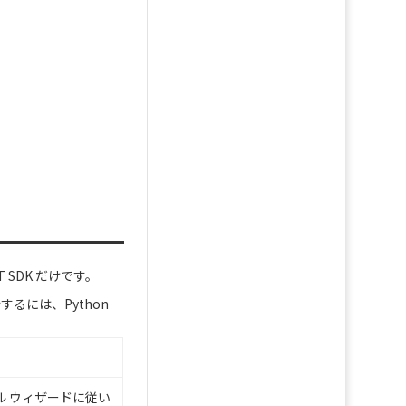
 SDK だけです。
行するには、Python
ル ウィザードに従い