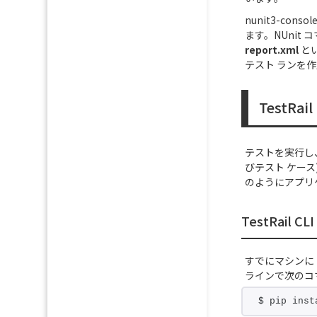
nunit3-c
ます。NUnit
report.xml
とい
テスト ランを作
TestR
テストを実行し、u
びテスト ケース
のようにアプリケ
TestRail 
すでにマシンに 
ラインで次のコ
$ pip inst