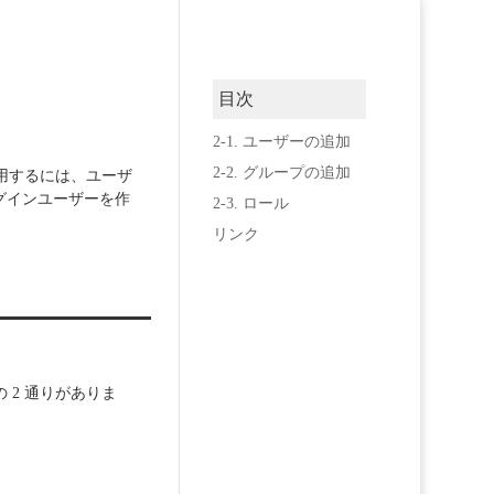
目次
2-1. ユーザーの追加
2-2. グループの追加
利用するには、ユーザ
のログインユーザーを作
2-3. ロール
リンク
 2 通りがありま