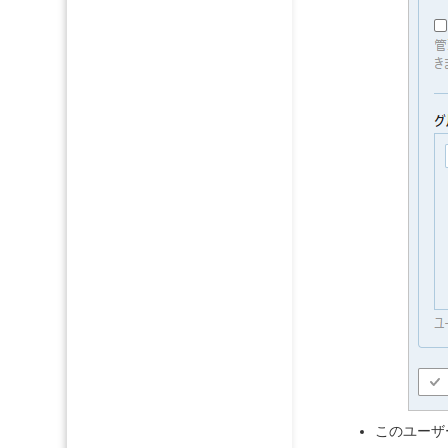
このユーザ