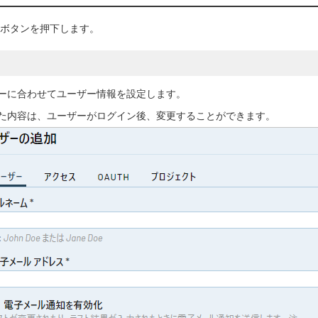
 ボタンを押下します。
ーに合わせてユーザー情報を設定します。
た内容は、ユーザーがログイン後、変更することができます。