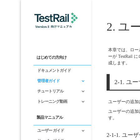
2. 
本章では、ロール
ーが TestRa
はじめての方向け
成します。
ドキュメントガイド
管理者ガイド
2-1. 
チュートリアル
トレーニング動画
ユーザーの追加は
ユーザーの追加
製品マニュアル
す。
ユーザー ガイド
2-1-1. ユ