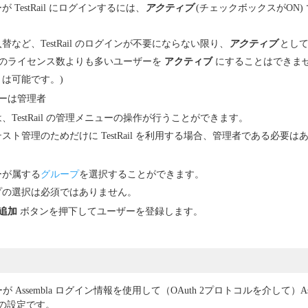
が TestRail にログインするには、
アクティブ
(チェックボックスがON)
替など、TestRail のログインが不要にならない限り、
アクティブ
とし
Rail のライセンス数よりも多いユーザーを
アクティブ
にすることはできませ
とは可能です。)
ーは管理者
、TestRail の管理メニューの操作が行うことができます。
スト管理のためだけに TestRail を利用する場合、管理者である必要は
ーが属する
グループ
を選択することができます。
プの選択は必須ではありません。
の追加
ボタンを押下してユーザーを登録します。
ーザーが Assembla ログイン情報を使用して（OAuth 2プロトコルを介して）A
の設定です。