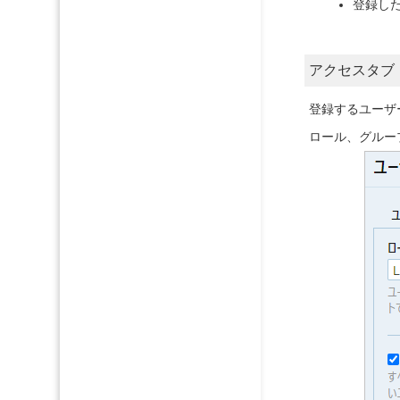
登録し
アクセスタブ
登録するユーザ
ロール、グルー