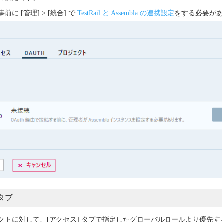
に [管理] > [統合] で
TestRail と Assembla の連携設定
をする必要が
タブ
クトに対して、[アクセス] タブで指定したグローバルロールより優先