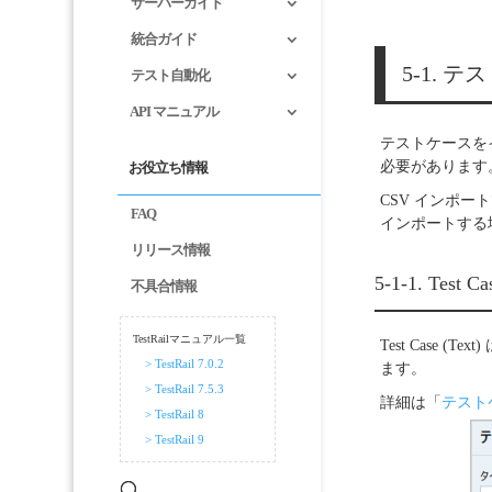
サーバーガイド
統合ガイド
5-1.
テスト自動化
API マニュアル
テストケースを
必要があります
お役立ち情報
CSV インポー
FAQ
インポートする
リリース情報
5-1-1. Test
不具合情報
TestRailマニュアル一覧
Test Cas
> TestRail 7.0.2
ます。
> TestRail 7.5.3
詳細は「
テストケー
> TestRail 8
> TestRail 9