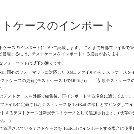
テストケースのインポート
トケースのインポートについて記載します。 これまで外部ファイルで
Rail で管理するには、テストケースをインポートする必要があります。
なフォーマットは以下の通りです。
stRail 固有のフォーマットに対応した XML ファイルからテストケー
テストケースの更新 (テストケースIDで紐づけ)」、「新規テストケース
す。
Rail のテストケースを外部で編集後、再インポートする場合に適してます。
V ファイルに定義されたテストケースを TestRail の項目とマピングし
ートするテストケースは新規テストケースとして追加されます。(既存の
ん。)
l 等で管理されているテストケースを TestRail にインポートする場合に使