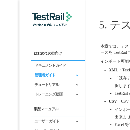
5. 
本章では、テス
ースを Test
はじめての方向け
インポート可能
ドキュメントガイド
XML
：Te
管理者ガイド
「既存
チュートリアル
択しま
Test
トレーニング動画
CSV
：CS
製品マニュアル
インポ
出来ませ
ユーザー ガイド
Exce