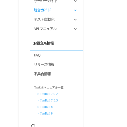
サーバーガイド
統合ガイド
テスト自動化
API マニュアル
お役立ち情報
FAQ
リリース情報
不具合情報
TestRailマニュアル一覧
> TestRail 7.0.2
> TestRail 7.5.3
> TestRail 8
> TestRail 9