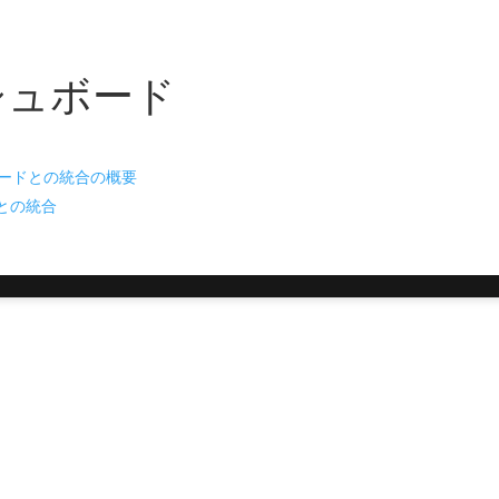
シュボード
ードとの統合の概要
ce との統合