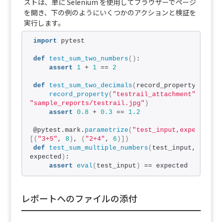
ストは、単に Selenium を使用してブラウザーでページ
を開き、下の例のようにいくつかのアクションと検証を
実行します。
import
 pytest
def
test_sum_two_numbers
()
:
assert
1
 + 
1
 == 
2
def
test_sum_two_decimals
(
record_property
)
:
record_property
(
"testrail_attachment"
, 
"sample_reports/testrail.jpg"
)
assert
0.8
 + 
0.3
 == 
1.2
@pytest.mark.
parametrize
(
"test_input,expected"
,
[(
"3+5"
, 
8
)
, 
(
"2+4"
, 
6
)])
def
test_sum_multiple_numbers
(
test_input, 
expected
)
:
assert
eval
(
test_input
)
 == expected
レポートへのファイルの添付