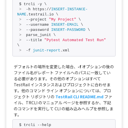
$ trcli -y \
>
  -h https://
INSERT-INSTANCE-
NAME
.testrail.io \
>
  --project 
"My Project"
 \
>
  --username 
INSERT-EMAIL
 \
>
  --password 
INSERT-PASSWORD
 \
>
  parse_junit \
>
  --title 
"Pytest Automated Test Run"
\
>
  -f 
junit-report
.xml
デフォルトの場所を変更した場合、
-f
オプションの後の
ファイル名がレポート ファイルへのパスに一致してい
る必要があります。その他のオプションはすべて
TestRail インスタンスおよびプロジェクトに合わせま
す。他のコマンド ライン オプションについては、プロ
ジェクト リポジトリの
TestRail CLI README.md
ファ
イル、TRCLI のマニュアル ページを参照するか、下記
のコマンドを実行して CLI の組み込みヘルプを参照しま
す。
$ trcli --help