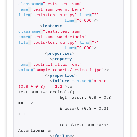
classname
=
"tests.test_sum"
name
=
"test_sum_two_numbers"
file
=
"tests\test_sum.py"
line
=
"3"
time
=
"0.000"
/>
<
testcase
classname
=
"tests.test_sum"
name
=
"test_sum_two_decimals"
file
=
"tests\test_sum.py"
line
=
"7"
time
=
"0.000"
>
<
properties
>
<
property
name
=
"testrail_attachment"
value
=
"sample_reports/testrail.jpg"
/>
</
properties
>
<
failure
message
=
"assert 
(0.8 + 0.3) == 1.2"
>
def 
test_sum_two_decimals():
                &gt; assert 0.8 + 0.3 
== 1.2
                E assert (0.8 + 0.3) == 
1.2
                tests\test_sum.py:9: 
AssertionError
</
failure
>