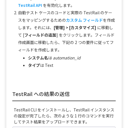
TestRail API
を有効化します。
自動テスト ケースのコードと実際の TestRail のケー
スをマッピングするための
カスタム フィールド
を作成
します。それには、
[管理] > [カスタマイズ]
に移動し
て [
フィールドの追加
] をクリックします。フィールド
作成画面に移動したら、下記の 2 つの要件に従ってフ
ィールドを作成します。
システム名
は
automation_id
タイプ
は Text
TestRail への結果の送信
TestRail CLI をインストールし、TestRail インスタンス
の設定が完了したら、次のような 1 行のコマンドを実行
してテスト結果をアップロードできます。