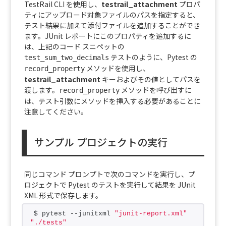
TestRail CLI を使用し、
testrail_attachment
プロパ
ティにアップロード対象ファイルのパスを指定すると、
テスト結果に加えて添付ファイルを追加することができ
ます。JUnit レポートにこのプロパティを追加するに
は、上記のコード スニペットの
テストのように、Pytest の
test_sum_two_decimals
メソッドを使用し、
record_property
testrail_attachment
キーおよびその値としてパスを
渡します。
メソッドを呼び出すに
record_property
は、テスト引数にメソッドを挿入する必要があることに
注意してください。
サンプル プロジェクトの実行
同じコマンド プロンプトで次のコマンドを実行し、プ
ロジェクトで Pytest のテストを実行して結果を JUnit
XML 形式で保存します。
$ pytest --junitxml 
"junit-report.xml"
"./tests"