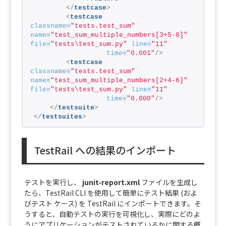
</
testcase
>
<
testcase
classname
=
"tests.test_sum"
name
=
"test_sum_multiple_numbers[3+5-8]"
file
=
"tests\test_sum.py"
line
=
"11"
time
=
"0.001"
/>
<
testcase
classname
=
"tests.test_sum"
name
=
"test_sum_multiple_numbers[2+4-6]"
file
=
"tests\test_sum.py"
line
=
"11"
time
=
"0.000"
/>
</
testsuite
>
</
testsuites
>
TestRail への結果のインポート
テストを実行し、
junit-report.xml
ファイルを生成し
たら、TestRail CLI を使用して簡単にテスト結果 (およ
びテスト ケース) を TestRail にインポートできます。そ
うすると、自動テストの実行を可視化し、実際にどのよ
うにアプリケーションがテストされているかに関する概