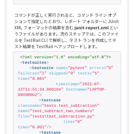
コマンドが正しく実行されると、コマンド ライン オプ
ションで指定したとおり、レポート フォルダーに JUnit
XML フォーマットの結果を含む
junit-report.xml
とい
うファイルがあります。次のステップでは、このファイ
ルを TestRail CLI で解析し、テスト ランを作成してテ
スト結果を TestRail へアップロードします。
<?xml version="1.0" encoding="utf-8"?>
<
testsuites
>
<
testsuite
name
=
"pytest"
errors
=
"0"
failures
=
"1"
skipped
=
"0"
tests
=
"5"
time
=
"0.063"
timestamp
=
"2022-07-
22T11:51:34.060104"
hostname
=
"LAPTOP-
09USROG2"
>
<
testcase
classname
=
"tests.test_subtraction"
name
=
"test_subtract_two_numbers"
file
=
"tests\test_subtraction.py"
line
=
"0"
time
=
"0.001"
/>
<
testcase