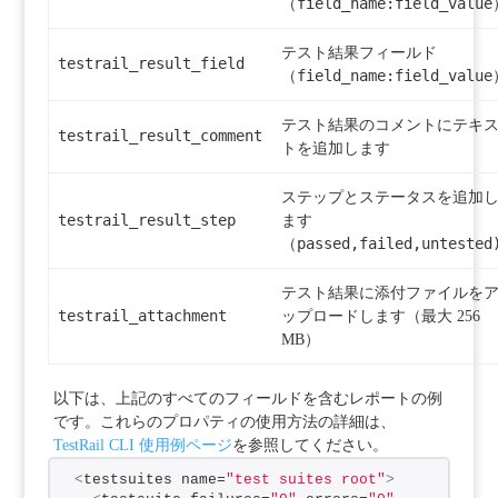
field_name:field_value
（
テスト結果フィールド
testrail_result_field
field_name:field_value
（
テスト結果のコメントにテキ
testrail_result_comment
トを追加します
ステップとステータスを追加
testrail_result_step
ます
passed,
failed,
untested
（
テスト結果に添付ファイルを
testrail_attachment
ップロードします（最大 256
MB）
以下は、上記のすべてのフィールドを含むレポートの例
です。
これらのプロパティの使用方法の詳細は、
TestRail CLI 使用例ページ
を参照してください。
<
testsuites name=
"test suites root"
>