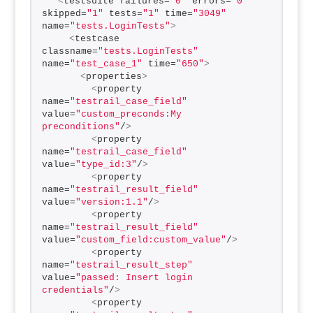
<
testsuite failures=
"0"
 errors=
"0"
skipped=
"1"
 tests=
"1"
 time=
"3049"
name=
"tests.LoginTests"
>
<
testcase 
classname=
"tests.LoginTests"
name=
"test_case_1"
 time=
"650"
>
<
properties
>
<
property 
name=
"testrail_case_field"
value=
"custom_preconds:My 
preconditions"
/
>
<
property 
name=
"testrail_case_field"
value=
"type_id:3"
/
>
<
property 
name=
"testrail_result_field"
value=
"version:1.1"
/
>
<
property 
name=
"testrail_result_field"
value=
"custom_field:custom_value"
/
>
<
property 
name=
"testrail_result_step"
value=
"passed: Insert login 
credentials"
/
>
<
property 