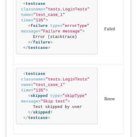
<
testcase
classname
=
"tests.LoginTests"
name
=
"test_case_1"
time
=
"135"
>
<
failure
type
=
"errorType"
Failed
message
=
"Failure message"
>
    Error (stacktrace)
</
failure
>
</
testcase
>
<
testcase
classname
=
"tests.LoginTests"
name
=
"test_case_1"
time
=
"135"
>
<
skipped
type
=
"skipType"
Retest
message
=
"Skip test"
>
    Test skipped by user
</
skipped
>
</
testcase
>