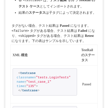
<testcase>
各
は、
テスト結果
を持つ
TestRail の
テスト ケース
としてインポートされます。
結果の
ステータス
は子タグによって決定されます。
タグがない場合、テスト結果は
Passed
になります。
<failure>
タグがある場合、テスト結果は
Failed
にな
<skipped>
り、
タグがある場合、テスト結果は
Retest
になります。下の表はサンプルを示しています。
TestRail
XML 構造
のステー
タス
<
testcase
classname
=
"tests.LoginTests"
name
=
"test_case_1"
Passed
time
=
"135"
>
</
testcase
>