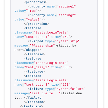
<
properties
>
<
property
name
=
"setting1"
value
=
"True"
/>
<
property
name
=
"setting2"
value
=
"value2"
/>
</
properties
>
<
testcase
classname
=
"tests.LoginTests"
name
=
"test_case_1"
time
=
"159"
>
<
skipped
type
=
"pytest.skip"
message
=
"Please skip"
>
skipped by 
user
</
skipped
>
</
testcase
>
<
testcase
classname
=
"tests.LoginTests"
name
=
"test_case_2"
time
=
"650"
>
</
testcase
>
<
testcase
classname
=
"tests.LoginTests"
name
=
"test_case_3"
time
=
"121"
>
<
failure
type
=
"pytest.failure"
message
=
"Fail due to..."
>
failed due 
to...
</
failure
>
</
testcase
>
</
testsuite
>