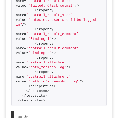
name=
"testrail_result_step"
value=
"failed: Click submit"
/
>
<
property 
name=
"testrail_result_step"
value=
"untested: User should be logged 
in"
/
>
<
property 
name=
"testrail_result_comment"
value=
"Finding 1"
/
>
<
property 
name=
"testrail_result_comment"
value=
"Finding 2"
/
>
<
property 
name=
"testrail_attachment"
value=
"path_to/logs.log"
/
>
<
property 
name=
"testrail_attachment"
value=
"path_to/screenshot.jpg"
/
>
<
/properties
>
<
/testcase
>
<
/testsuite
>
<
/testsuites
>