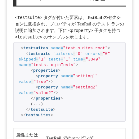
<testsuite>
タグが付いた要素は、
TestRail のセクシ
ョン
に変換され、プロパティが TestRail のテスト ランの
<property>
説明に追加されます。下に
子タグを持つ
<testsuite>
のサンプルを示します。
<
testsuites
name
=
"test suites root"
>
<
testsuite
failures
=
"0"
errors
=
"0"
skipped
=
"1"
tests
=
"1"
time
=
"3049"
name
=
"tests.LoginTests"
>
<
properties
>
<
property
name
=
"setting1"
value
=
"True"
/>
<
property
name
=
"setting2"
value
=
"value2"
/>
</
properties
>
    (...)
</
testsuite
>
</
testsuites
>
属性または
TestRail でのマッピング