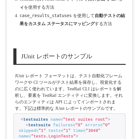
ィ
を使用する方法
case_results_statuses
を使用して
自動テストの結
果をカスタム ステータスにマッピング
する方法
JUnit レポートのサンプル
JUnit レポート フォーマットは、テスト自動化フレーム
ワークや CI ツールがテスト結果を保存し、視覚化する
のに広く使われています。TestRail CLI はレポートを解
析し、要素を TestRail エンティティに変換します。それ
らのエンティティは API によってインポートされま
す。下記は標準的な JUnit レポートのサンプルです。
<
testsuites
name
=
"test suites root"
>
<
testsuite
failures
=
"0"
errors
=
"0"
skipped
=
"1"
tests
=
"1"
time
=
"3049"
name
=
"tests.LoginTests"
>