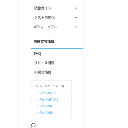
統合ガイド
テスト自動化
API マニュアル
お役立ち情報
FAQ
リリース情報
不具合情報
TestRailマニュアル一覧
> TestRail 7.0.2
> TestRail 7.5.3
> TestRail 8
> TestRail 9