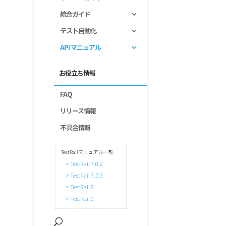
統合ガイド
テスト自動化
API マニュアル
お役立ち情報
FAQ
リリース情報
不具合情報
TestRailマニュアル一覧
> TestRail 7.0.2
> TestRail 7.5.3
> TestRail 8
> TestRail 9