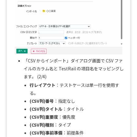
「CSV からインポート」ダイアログ画面で CSV ファ
イルのカラム名と TestRail の項目名をマッピングし
ます。 (2/4)
行レイアウト
：テストケースは単一行を使用す
る。
(CSV列)番号
：指定なし
(CSV列)タイトル
：タイトル
(CSV列)重要度
：優先度
(CSV列)種別
：タイプ
(CSV列)事前準備
：前提条件