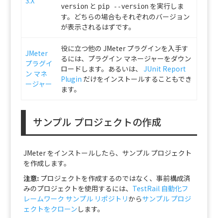
3.X
と
を実行しま
version
pip --version
す。どちらの場合もそれぞれのバージョン
が表示されるはずです。
役に立つ他の JMeter プラグインを入手す
JMeter
るには、プラグイン マネージャーをダウン
プラグイ
ロードします。あるいは、
JUnit Report
ン マネ
Plugin
だけをインストールすることもでき
ージャー
ます。
サンプル プロジェクトの作成
JMeter をインストールしたら、サンプル プロジェクト
を作成します。
注意:
プロジェクトを作成するのではなく、事前構成済
みのプロジェクトを使用するには、
TestRail 自動化フ
レームワーク サンプル リポジトリ
から
サンプル プロジ
ェクトをクローン
します。