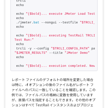
trcli
echo
echo 
"($bold)... execute JMeter Load Test:"
echo
./jmeter.
bat
 --nongui --testfile 
"$TRCLI_TEST_F
echo
echo 
"($bold)... executing TestRail TRCLI to upl
Test Run:"
echo
trcli -y --config 
"$TRCLI_CONFIG_PATH"
"$JMETER_RESULTS"
 --title 
"JMeter Demo"
echo
echo 
"($bold)... execution completed. New Test 
レポート ファイルのデフォルトの場所を変更した場合
は特に、
-f
オプションの後のファイル名がレポート フ
ァイルへのパスに一致していることを確認します。この
例では、ファイル パスの格納に変数を使用しています
が、直接パスを指定することもできます。その他のオプ
ションはすべて TestRail インスタンスおよびプロジェ