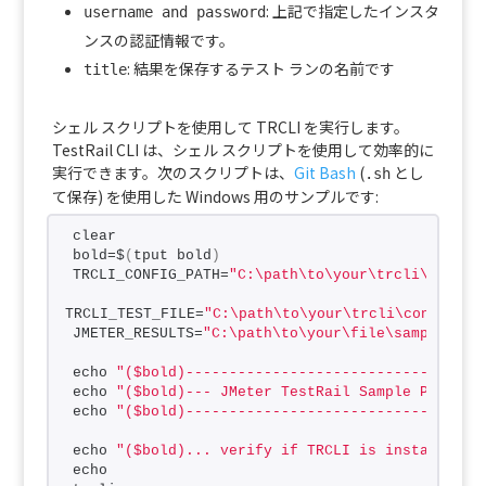
: 上記で指定したインスタ
username and password
ンスの認証情報です。
: 結果を保存するテスト ランの名前です
title
シェル スクリプトを使用して TRCLI を実行します。
TestRail CLI は、シェル スクリプトを使用して効率的に
実行できます。次のスクリプトは、
Git Bash
(
とし
.sh
て保存) を使用した Windows 用のサンプルです:
clear
bold=$
(
tput bold
)
TRCLI_CONFIG_PATH=
"C:\path\to\your\trcli\config
TRCLI_TEST_FILE=
"C:\path\to\your\trcli\config\fi
JMETER_RESULTS=
"C:\path\to\your\file\sample_res
echo 
"($bold)----------------------------------
echo 
"($bold)--- JMeter TestRail Sample Project
echo 
"($bold)----------------------------------
echo 
"($bold)... verify if TRCLI is installed:"
echo