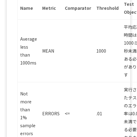
Test
Name
Metric
Comparator
Threshold
Objec
平均応
時間は
Average
1000
less
MEAN
1000
秒未満
than
ある必
1000ms
があり
す
実行さ
Not
たテス
more
のエラ
than
ERRORS
.01
率は0.
<=
1%
未満で
sample
る必要
errors