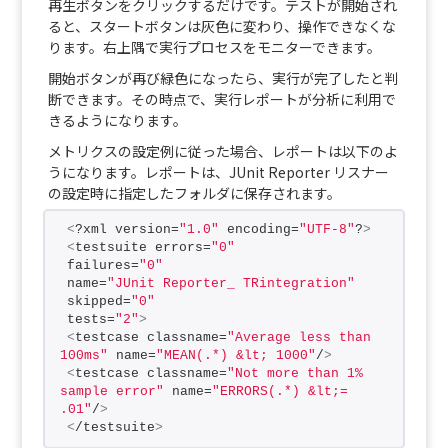
再生ボタンをクリックするだけです。テストが開始され
ると、スタートボタンは灰色に変わり、操作できなくな
ります。右上隅で実行プロセスをモニターできます。
開始ボタンが再び緑色になったら、実行が完了したと判
断できます。その時点で、実行レポートが分析に利用で
きるようになります。
メトリクスの設定例に従った場合、レポートは以下のよ
うになります。レポートは、JUnit Reporter リスナー
の設定時に指定したフォルダに保存されます。
<
?xml version=
"1.0"
 encoding=
"UTF-8"
?
>
<
testsuite errors=
"0"
failures=
"0"
name=
"JUnit Reporter_ TRintegration"
skipped=
"0"
tests=
"2"
>
<
testcase classname=
"Average less than 
100ms"
 name=
"MEAN(.*) &lt; 1000"
/
>
<
testcase classname=
"Not more than 1% 
sample error"
 name=
"ERRORS(.*) &lt;= 
.01"
/
>
<
/testsuite
>