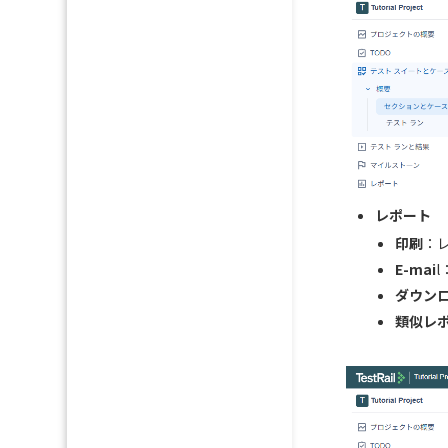
レポート
印刷
：
E-mai
l
ダウン
類似レ