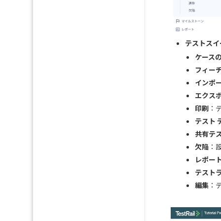
テストスイ
ケース
フィー
インポ
エクス
印刷
：
テスト 
共有テ
欠陥
：
レポー
テスト
編集
：