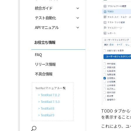
統合ガイド
テスト自動化
API マニュアル
お役立ち情報
FAQ
リリース情報
不具合情報
TestRailマニュアル一覧
> TestRail 7.0.2
> TestRail 7.5.3
> TestRail 8
TODO タブ
> TestRail 9
を表示すること
これにより、ユ