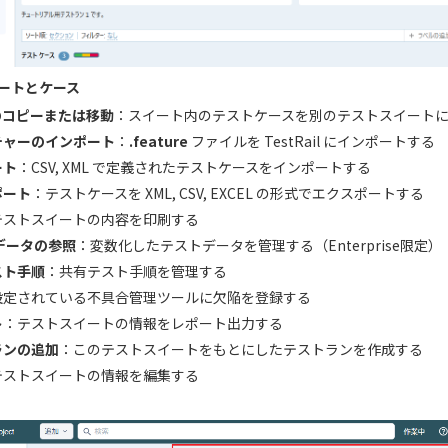
ートとケース
のコピーまたは移動
：スイート内のテストケースを別のテストスイート
チャーのインポート
：
.feature
ファイルを TestRail にインポートする
ート
：CSV, XML で定義されたテストケースをインポートする
ポート
：テストケースを XML, CSV, EXCEL の形式でエクスポートする
テストスイートの内容を印刷する
データの参照
：変数化したテストデータを管理する（Enterprise限定）
スト手順
：共有テスト手順を管理する
設定されている不具合管理ツールに欠陥を登録する
ト
：テストスイートの情報をレポート出力する
ランの追加
：このテストスイートをもとにしたテストランを作成する
テストスイートの情報を編集する