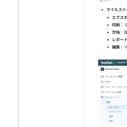
マイルスト
エクス
印刷
：
欠陥
：
レポー
編集
：