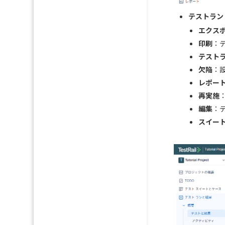
テストラン
エクス
印刷
：
テスト
欠陥
：
レポー
再実施
編集
：
スイー