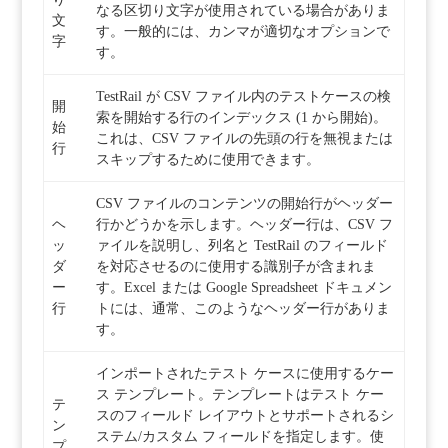
なる区切り文字が使用されている場合がありま
文
す。一般的には、カンマが適切なオプションで
字
す。
TestRail が CSV ファイル内のテストケースの検
開
索を開始する行のインデックス (1 から開始)。
始
これは、CSV ファイルの先頭の行を無視または
行
スキップするために使用できます。
CSV ファイルのコンテンツの開始行がヘッダー
ヘ
行かどうかを示します。ヘッダー行は、CSV フ
ッ
ァイルを説明し、列名と TestRail のフィールド
ダ
を対応させるのに使用する識別子が含まれま
ー
す。Excel または Google Spreadsheet ドキュメン
行
トには、通常、このようなヘッダー行がありま
す。
インポートされたテスト ケースに使用するケー
ス テンプレート。テンプレートはテスト ケー
テ
スのフィールド レイアウトとサポートされるシ
ン
ステム/カスタム フィールドを指定します。使
プ