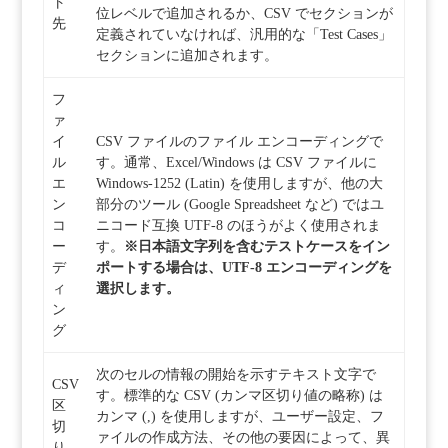
ト
位レベルで追加されるか、CSV でセクションが
先
定義されていなければ、汎用的な「Test Cases」
セクションに追加されます。
フ
ァ
イ
CSV ファイルのファイル エンコーディングで
ル
す。通常、Excel/Windows は CSV ファイルに
エ
Windows-1252 (Latin) を使用しますが、他の大
ン
部分のツール (Google Spreadsheet など) ではユ
コ
ニコード互換 UTF-8 のほうがよく使用されま
ー
す。
※日本語文字列を含むテストケースをイン
デ
ポートする場合は、UTF-8 エンコーディングを
ィ
選択します。
ン
グ
次のセルの情報の開始を示すテキスト文字で
CSV
す。標準的な CSV (カンマ区切り値の略称) は
区
カンマ (,) を使用しますが、ユーザー設定、フ
切
ァイルの作成方法、その他の要因によって、異
り