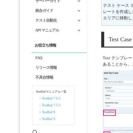
サーバーガイド
テスト ケース
統合ガイド
レートを作成し
エリアに移動し
テスト自動化
API マニュアル
Test Case
お役立ち情報
FAQ
Text テン
あることから、
リリース情報
不具合情報
TestRailマニュアル一覧
> TestRail 7.0.2
> TestRail 7.5.3
> TestRail 8
> TestRail 9