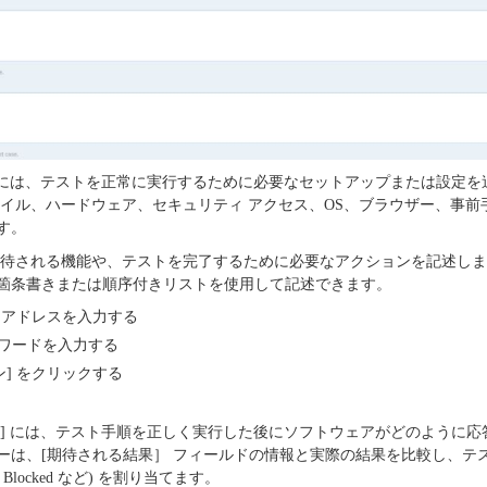
 には、テストを正常に実行するために必要なセットアップまたは設定を
ァイル、ハードウェア、セキュリティ アクセス、OS、ブラウザー、事前
す。
、期待される機能や、テストを完了するために必要なアクションを記述し
箇条書きまたは順序付きリストを使用して記述できます。
 アドレスを入力する
ワードを入力する
ン] をクリックする
t
] には、テスト手順を正しく実行した後にソフトウェアがどのように応
ーは、[期待される結果］ フィールドの情報と実際の結果を比較し、テ
led、Blocked など) を割り当てます。