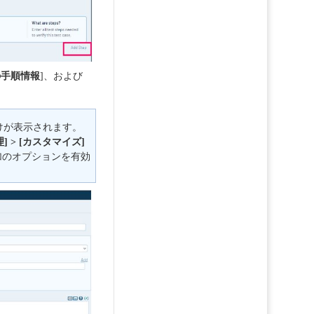
の手順情報
]、および
だけが表示されます。
理] > [カスタマイズ]
加のオプションを有効