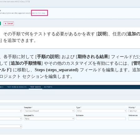
、その手順で何をテストする必要があるかを表す [
説明
]、任意の[
追加
果
] を追加できます。
、各手順に対して [
手順の説明
] および [
期待される結果
] フィールド
て [
追加の手順情報
] やその他のカスタマイズを有効にするには、
[管
ールド]
に移動し、
Steps (steps_separated)
フィールドを編集します。追
ロジェクト セクションを編集します。