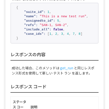
{
"suite_id":
1
,
"name":
"This is a new test run"
,
"assignedto_id":
5
,
"refs":
"SAN-1, SAN-2"
,
"include_all":
false
,
"case_ids":
[
1
,
2
,
3
,
4
,
7
,
8
]
}
レスポンスの内容
成功した場合、このメソッドは
get_run
と同じレスポ
ンス形式を使用して新しい テスト ラン を返します。
レスポンス コード
ステータ
ス コー
説明