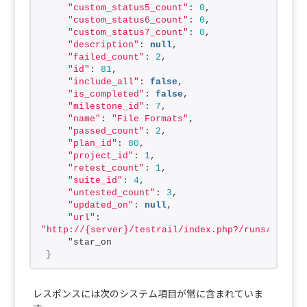
"custom_status5_count"
: 
0
,
"custom_status6_count"
: 
0
,
"custom_status7_count"
: 
0
,
"description"
: 
null
,
"failed_count"
: 
2
,
"id"
: 
81
,
"include_all"
: 
false
,
"is_completed"
: 
false
,
"milestone_id"
: 
7
,
"name"
: 
"File Formats"
,
"passed_count"
: 
2
,
"plan_id"
: 
80
,
"project_id"
: 
1
,
"retest_count"
: 
1
,
"suite_id"
: 
4
,
"untested_count"
: 
3
,
"updated_on"
: 
null
,
"url"
: 
"http://{server}/testrail/index.php?/runs/view/8
    "star_on
}
レスポンスには次のシステム項目が常に含まれていま