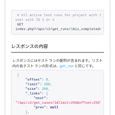
# All active test runs for project with ID 1 cre
user with ID 1 or 2
GET 
index.php?/api/v2/get_runs/
1
&is_completed=
0
&crea
レスポンスの内容
レスポンスにはテスト ランの配列が含まれます。リスト
内の各テスト ランの形式は、
get_run
と同じです。
{
"offset":
0
,
"limit":
250
,
"size":
250
,
"_links":
{
"next":
"/api/v2/get_cases/1&limit=250&offset=250"
,
"prev":
null
}
,