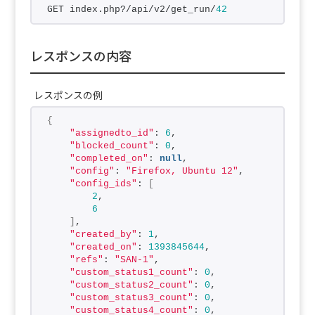
GET index.php?/api/v2/get_run/
42
レスポンスの内容
レスポンスの例
{
"assignedto_id"
: 
6
,
"blocked_count"
: 
0
,
"completed_on"
: 
null
,
"config"
: 
"Firefox, Ubuntu 12"
,
"config_ids"
: 
[
2
,
6
]
,
"created_by"
: 
1
,
"created_on"
: 
1393845644
,
"refs"
: 
"SAN-1"
,
"custom_status1_count"
: 
0
,
"custom_status2_count"
: 
0
,
"custom_status3_count"
: 
0
,
"custom_status4_count"
: 
0
,