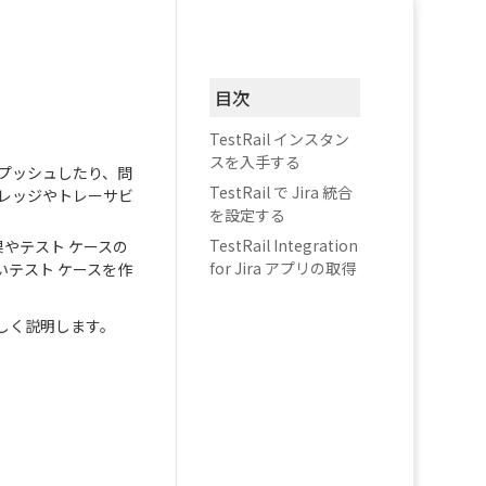
目次
TestRail インスタン
スを入手する
a にプッシュしたり、問
TestRail で Jira 統合
バレッジやトレーサビ
を設定する
TestRail Integration
やテスト ケースの
for Jira アプリの取得
しいテスト ケースを作
順を詳しく説明します。