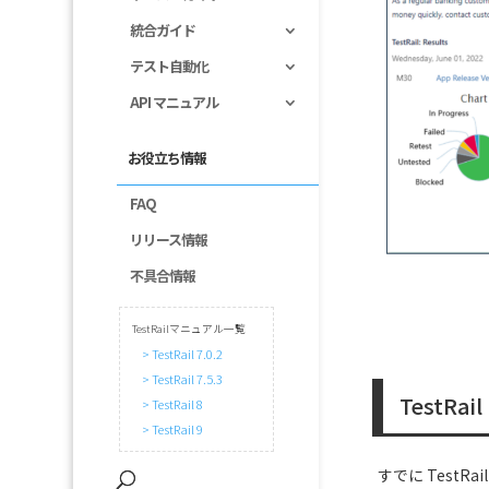
統合ガイド
テスト自動化
API マニュアル
お役立ち情報
FAQ
リリース情報
不具合情報
TestRailマニュアル一覧
> TestRail 7.0.2
> TestRail 7.5.3
TestR
> TestRail 8
> TestRail 9
すでに Test