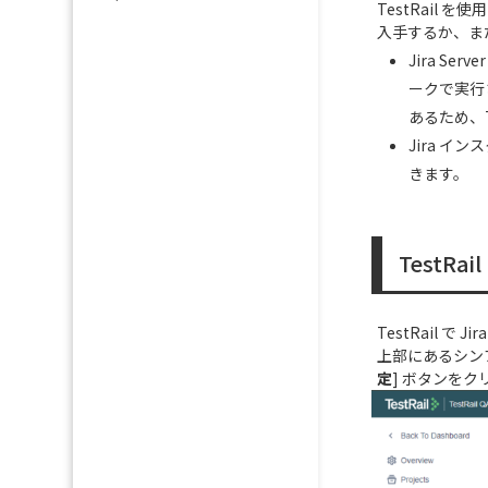
TestRail 
入手するか、または
Jira Se
ークで実行さ
あるため、T
Jira イ
きます。
TestRa
TestRail で
上部にあるシンプ
定
] ボタンを