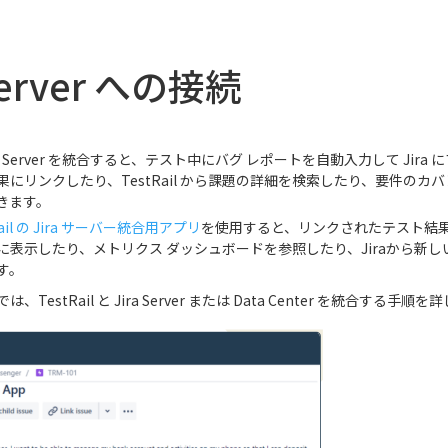
 Server への接続
と Jira Server を統合すると、テスト中にバグ レポートを自動入力して Jir
果にリンクしたり、TestRail から課題の詳細を検索したり、要件のカ
きます。
Rail の Jira サーバー統合用アプリ
を使用すると、リンクされたテスト結果
a内に表示したり、メトリクス ダッシュボードを参照したり、Jiraから新
す。
TestRail と Jira Server または Data Center を統合する手