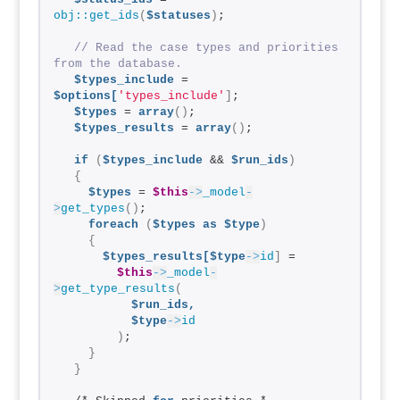
obj::get_ids
(
$statuses
)
;
// Read the case types and priorities 
from the database.
$types_include
 = 
$options[
'types_include'
]
;
$types
 = 
array
()
;
$types_results
 = 
array
()
;
if
(
$types_include
 && 
$run_ids
)
{
$types
 = 
$this
->
_model
-
>
get_types
()
;
foreach
(
$types
as
$type
)
{
$types_results[$type
->
id
]
 = 
$this
->
_model
-
>
get_type_results
(
$run_ids,
$type
->
id
)
;
}
}