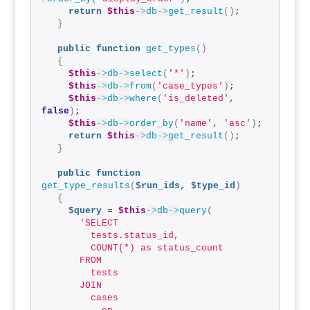
return
$this
->
db
->
get_result
()
;
}
public
function
get_types
()
{
$this
->
db
->
select
(
'*'
)
;
$this
->
db
->
from
(
'case_types'
)
;
$this
->
db
->
where
(
'is_deleted'
, 
false
)
;
$this
->
db
->
order_by
(
'name'
, 
'asc'
)
;
return
$this
->
db
->
get_result
()
;
}
public
function
get_type_results
(
$run_ids,
$type_id
)
{
$query
 = 
$this
->
db
->
query
(
'SELECT
        tests.status_id,
        COUNT(*) as status_count
      FROM
        tests
      JOIN
        cases