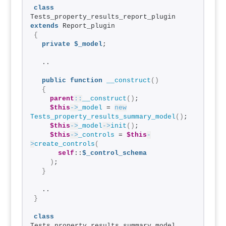
class
Tests_property_results_report_plugin 
extends
 Report_plugin
{
private
$_model
;
  ..
public
function
__construct
()
{
parent
::
__construct
()
;
$this
->
_model
 = 
new
Tests_property_results_summary_model
()
;
$this
->
_model
->
init
()
;
$this
->
_controls
 = 
$this
-
>
create_controls
(
self
::
$_control_schema
)
;
}
  ..
}
class
Tests_property_results_summary_model 