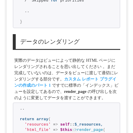
  /* Skipped 
for
 priorities *
  ..
}
データのレンダリング
実際のデータはビューによって静的な HTML ページに
レンダリングされることを思い出してください 。まだ
完成していないのは、データをビューに渡して適切にレ
ンダリングする部分です。
カスタム レポート プラグイ
ンの作成のパート 1
ですでに標準の「インデックス」ビ
ューを設定してあるので、
render_page
の呼び出しを次
のように変更してデータを渡すことができます。
..
return
array
(
'resources'
 =
>
self
::
$_resources,
'html_file'
 =
>
$this
->
render_page
(