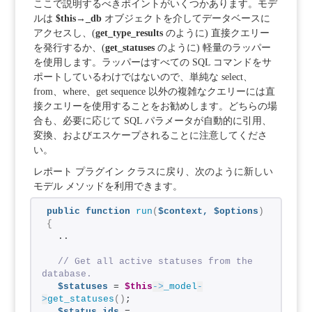
ここで説明するべきポイントがいくつかあります。モデ
ルは
$this→_db
オブジェクトを介してデータベースに
アクセスし、(
get_type_results
のように) 直接クエリー
を発行するか、(
get_statuses
のように) 軽量のラッパー
を使用します。ラッパーはすべての SQL コマンドをサ
ポートしているわけではないので、単純な select、
from、where、get sequence 以外の複雑なクエリーには直
接クエリーを使用することをお勧めします。どちらの場
合も、必要に応じて SQL パラメータが自動的に引用、
変換、およびエスケープされることに注意してくださ
い。
レポート プラグイン クラスに戻り、次のように新しい
モデル メソッドを利用できます。
public
function
run
(
$context,
$options
)
{
  ..
// Get all active statuses from the 
database.
$statuses
 = 
$this
->
_model
-
>
get_statuses
()
;
$status_ids
 = 