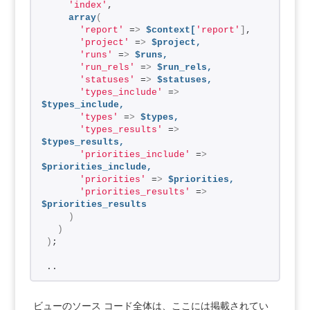
'index'
,
array
(
'report'
 =
>
$context[
'report'
]
,
'project'
 =
>
$project,
'runs'
 =
>
$runs,
'run_rels'
 =
>
$run_rels,
'statuses'
 =
>
$statuses,
'types_include'
 =
>
$types_include,
'types'
 =
>
$types,
'types_results'
 =
>
$types_results,
'priorities_include'
 =
>
$priorities_include,
'priorities'
 =
>
$priorities,
'priorities_results'
 =
>
$priorities_results
)
)
)
;
..
ビューのソース コード全体は、ここには掲載されてい