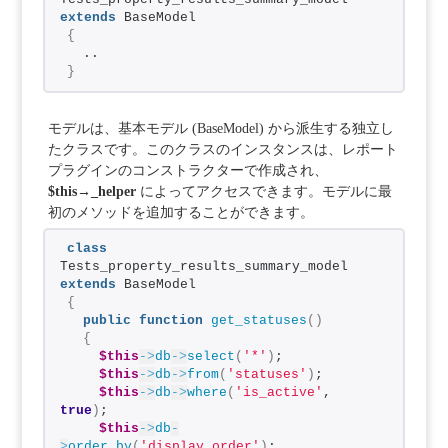
extends
 BaseModel
{
  ..
}
モデルは、基本モデル (BaseModel) から派生する独立し
たクラスです。このクラスのインスタンスは、レポート
プラグインのコンストラクターで作成され、
$this→_helper
によってアクセスできます。モデルに最
初のメソッドを追加することができます。
class
Tests_property_results_summary_model 
extends
 BaseModel
{
public
function
get_statuses
()
{
$this
->
db
->
select
(
'*'
)
;
$this
->
db
->
from
(
'statuses'
)
;
$this
->
db
->
where
(
'is_active'
, 
true
)
;
$this
->
db
-
>
order_by
(
'display_order'
)
;