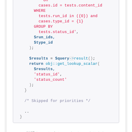
          on
        cases.id = tests.content_id
      WHERE
        tests.run_id in ({0}) and
        cases.type_id = {1}
      GROUP BY
        tests.status_id'
,
$run_ids,
$type_id
)
;
$results
 = 
$query
->
result
()
;
return
obj::get_lookup_scalar
(
$results,
'status_id'
,
'status_count'
)
;
}
/* Skipped for priorities */
  ..
}