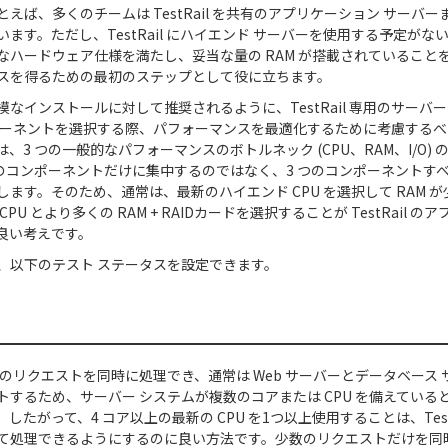
えば、多くのチームは TestRail を共有のアプリケーション サーバ
ます。ただし、TestRail にハイエンド サーバーを使用する予定が
なハードウェア仕様を満たし、妥当な量の RAM が搭載されていること
スを得るための最初のステップとして役に立ちます。
模なインストールに対して推奨されるように、TestRail 専用のサーバ
ポーネントを選択する際、パフォーマンスを最適化するために考慮する
、3 つの一般的なパフォーマンスのボトルネック (CPU、RAM、I/O)
つのコンポーネントだけに集中するのではなく、3 つのコンポーネントす
ます。そのため、通常は、最新のハイエンド CPU を選択して RAM 
PU とより多くの RAM + RAIDカードを選択することが TestRail 
良い考えです。
、以下のテスト ステータスを設定できます。
 は複数のリクエストを同時に処理でき、通常は Web サーバーとデータベース
するため、サーバー システムが複数のコアまたは CPU を備えていると、Te
したがって、4 コア以上の最新の CPU を1つ以上使用することは、Test
て処理できるようにするのに良い方法です。少数のリクエストだけを同