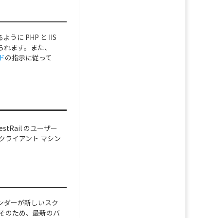
うに PHP と IIS
られます。また、
ド
の指示に従って
tRail のユーザー
にクライアント マシン
。
ベンダーが新しいスク
。そのため、最新のバ