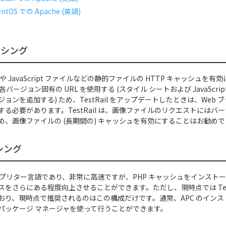
entOS での Apache (英語)
ッシング
や JavaScript ファイルなどの静的ファイルの HTTP キャッシュを
l は各バージョン固有の URL を使用する (スタイル シートおよび JavaScr
ョンを追加する) ため、TestRail をアップデートしたときは、Web
する必要があります。TestRail は、画像ファイルのリクエストにはバ
め、画像ファイルの (長期間の) キャッシュを有効にすることはお勧め
シング
ープリター言語であり、非常に高速ですが、PHP キャッシュをインストー
をさらにある程度向上させることができます。ただし、現時点では TestRai
おり、現時点で推奨されるのはこの構成だけです。通常、APC のイン
パッケージ マネージャを使って行うことができます。