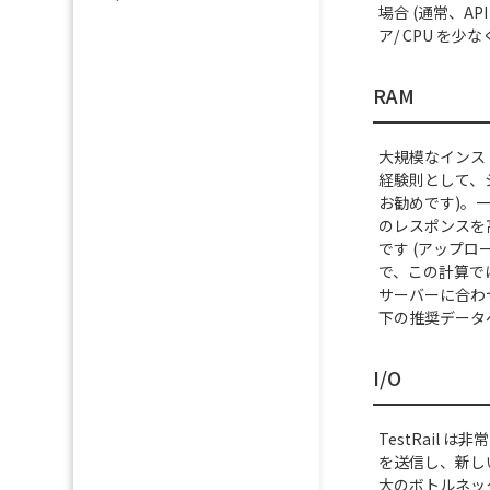
場合 (通常、A
ア/ CPU を
RAM
大規模なインスト
経験則として、シ
お勧めです)。
のレスポンスを高
です (アップ
で、この計算で
サーバーに合わせ
下の推奨データ
I/O
TestRail
を送信し、新しい
大のボトルネッ