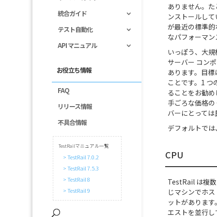
ありません。たと
統合ガイド
ンストールしてい
が最近の標準的
テスト自動化
なパフォーマン
API マニュアル
いっぽう、大規
サーバー コン
お役立ち情報
あります。目標は
ことです。1 
FAQ
ることをお勧めし
手ごろな価格の C
リリース情報
バーにとっては
不具合情報
デフォルトでは
TestRailマニュアル一覧
CPU
> TestRail 7.0.2
> TestRail 7.5.3
> TestRail 8
TestRail
> TestRail 9
じマシンでホスト
ットがあります。
エストを並行し