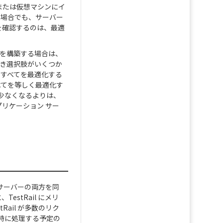
ーまたは仮想マシンにイ
ない場合でも、サーバー
を確認するのは、最適
ーを構築する場合は、
べき選択肢がいくつか
 のすべてを最適化する
べてを等しく最適化す
が少なくなるよりは、
のアプリケーション サー
 サーバーの両方を同
stRail にメリ
Rail が多数のリク
時に処理する予定の