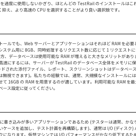
PI を過度に使用しないかぎり、ほとんどの TestRail のインストールは
少なく抑え、より高速の CPU を選択することがより良い選択肢です。
ールでも、Web サーバーとアプリケーションはそれほど RAM を必要
ステム用に 8GB、同時処理するリクエスト数に応じて 1 リクエストにつき
一方、データベースは使用可能な RAM が増えると大きなメリットがあ
速にするには、サーバーが TestRail のデータベース全体をメモリ
ロードされた添付ファイル、レポート、スクリーンショットはデータベー
は無視できます)。私たちの経験では、通常、大規模なインストールにはデ
て 16GB の RAM を用意するのが適しています。利用可能な RAM 
ベース設定に従ってください。
 は非常に書き込みが多いアプリケーションであるため (テスターは通常、か
ケースを追加し、テスト計画を再構築します)、通常は I/O (ディスク)
クになります。仮想マシンでは I/O パフォーマンスがかなり低下する