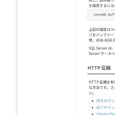
持し、読み取り
を設定するには、M
innodb_buf
上記の設定は I
リをバッファー 
常、4GB-6G
SQL Serv
Server デ
HTTP 圧縮
HTTP 圧縮
な方法です。さま
い。
IIS 6 が
IIS 7 が
Ubuntu/D