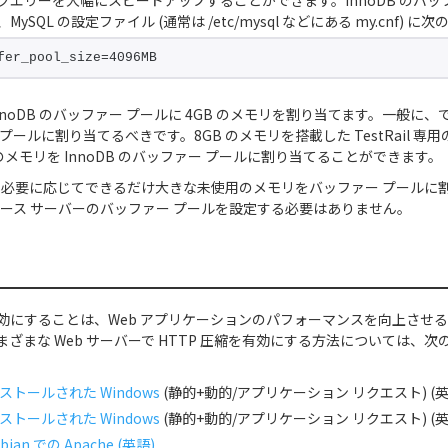
クエリーを大幅にスピードアップすることができます。InnoDB のバッフ
ySQL の設定ファイル (通常は /etc/mysql などにある my.cnf) 
fer_pool_size=4096MB
nnoDB のバッファー プールに 4GB のメモリを割り当てます。一般に
プールに割り当てるべきです。8GB のメモリを搭載した TestRail 専
B のメモリを InnoDB のバッファー プールに割り当てることができます。
er は、必要に応じてできるだけ大きな未使用のメモリをバッファー プールに
ータベース サーバーのバッファー プールを設定する必要はありません。
を有効にすることは、Web アプリケーションのパフォーマンスを向上させ
ざまな Web サーバーで HTTP 圧縮を有効にする方法については、
インストールされた Windows
(静的+動的/アプリケーション リクエスト) (英
インストールされた Windows
(静的+動的/アプリケーション リクエスト) (英
ebian での Apache (英語)