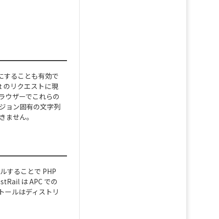
有効にすることも有効で
ipt のリクエストに現
 ブラウザーでこれらの
ージョン固有の文字列
できません。
ルすることで PHP
l は APC での
ストールはディストリ