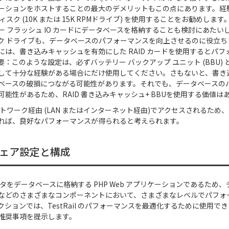
ーションをホストすることの最大のデメリットもこの点にあります。経
ィスク (10K または 15K RPMドライブ) を使用することをお勧めします
 フラッシュ IO カードにデータベースを格納することも検討にあたいしま
ク ドライブも、データベースのパフォーマンスを向上させるのに役立ち
には、書き込みキャッシュを有効にした RAID カードを使用するとパ
：このような設定は、必ずバッテリー バックアップ ユニット (BBU)
して十分な経験がある場合にだけ使用してください。さもないと、書き
ベースの破損につながる可能性があります。それでも、データベースの
能性があるため、RAID 書き込みキャッシュ+ BBUを使用する価値は
はネットワーク経由 (LAN またはインターネット経由)でアクセスされるため、Te
れば、良好なパフォーマンスが得られると考えられます。
ェア設定と構成
 はデータをデータベースに格納する PHP Web アプリケーションであるため
Pなどのさまざまなコンポーネントにおいて、さまざまなレベルでパフォ
クションでは、TestRail のパフォーマンスを最適化するために使用で
推奨事項を提示します。