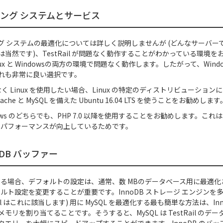
ング システムとサービス
グ システムの最適化については詳しく説明しませんが (どんなサーバーでも
当然です)、TestRail が問題なく動作することがわかっている環境を
 Linux と Windowsの両方の環境で問題なく動作します。したがって、Windo
れも非常に良い選択です。
ではなく Linux を使用したい場合、Linux の特定のディストリビューショ
he と MySQL を備えた Ubuntu 16.04 LTS を使うことをお勧めします
indows のどちらでも、PHP 7.0 以降を使用することをお勧めします。
べてパフォーマンスが向上しているためです。
noDB バッファー
使用する場合、デフォルトの設定は、通常、数 MBのデータベース用に最適
フォルト設定を変更することが重要です。InnoDB ストレージ エンジン
Rail はこれに該当します) 用に MySQL を最適化する最も簡単な方法は、In
モリを割り当てることです。そうすると、MySQL は TestRail のデ