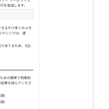
ァー プール サイズ
に次の行を追加します。
、できるだけ多くのメモ
用のマシンでは、通
割り当てるため、SQL
るための簡単で効果的
次の記事を読んでくださ
語)
語)