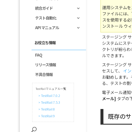
運用システムをス
統合ガイド
ファイルには、T
テスト自動化
スを使用する必要
ンストール ウ
API マニュアル
ステージング 
お役立ち情報
システムにステ
クトリが紛らわし
FAQ
ルできます。
ステージング サ
リリース情報
セスして、
イン
不具合情報
お勧めします。
る、テストの割
TestRailマニュアル一覧
電子メール通知
> TestRail 7.0.2
メール]
タブの下
> TestRail 7.5.3
> TestRail 8
既存のサ
> TestRail 9