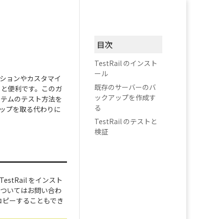
目次
TestRail のインスト
ール
プションやカスタマイ
既存のサーバーのバ
すると便利です。このガ
ックアップを作成す
システムのテスト方法を
る
アップを取る代わりに
TestRail のテストと
検証
tRail をインスト
法についてはお問い合わ
をコピーすることもでき