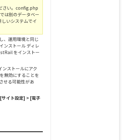
。config.php
バーでは別のデータベー
、新しいシステムでイ
だし、運用環境と同じ
インストール ディレ
Rail をインストー
いインストールにアク
知を無効にすることを
させる可能性があ
 [サイト設定] > [電子