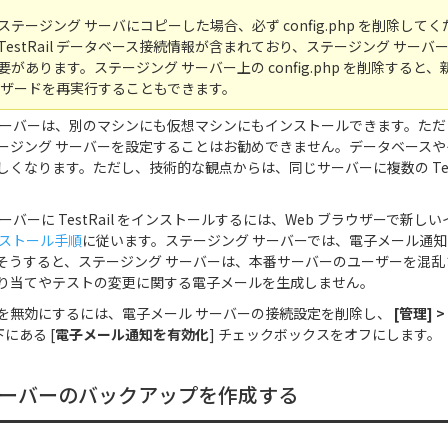
テージング サーバにコピーした場合、必ず config.php を削除してください
estRail データベース接続情報が含まれており、ステージング サー
があります。ステージング サーバー上の config.php を削除すると
ィザードを再実行することもできます。
サーバーは、別のマシンにも仮想マシンにもインストールできます。た
ージング サーバーを設定することはお勧めできません。データベースや
くなります。ただし、技術的な観点からは、同じサーバーに複数の Test
ーバーに TestRail をインストールするには、Web ブラウザーで新し
ストール手順
に従います。ステージング サーバーでは、電子メール通
そうすると、ステージング サーバーは、本番サーバーのユーザーを混乱
り当てやテストの変更に関する電子メールを生成しません。
を無効にするには、電子メール サーバーの接続設定を削除し、
[管理] >
にある [
電子メール通知を有効化
] チェックボックスをオフにします。
ーバーのバックアップを作成する