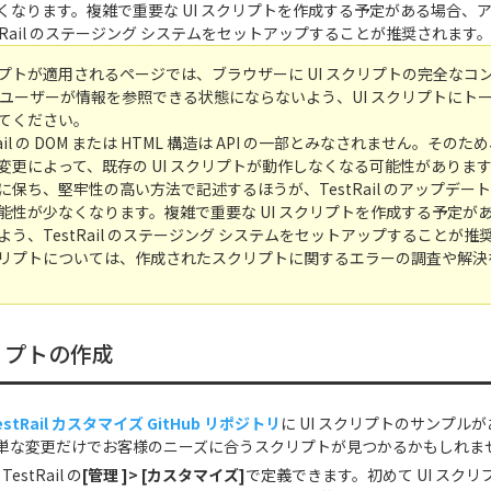
くなります。複雑で重要な UI スクリプトを作成する予定がある場合、
tRail のステージング システムをセットアップすることが推奨されます
プトが適用されるページでは、ブラウザーに UI スクリプトの完全なコ
ail ユーザーが情報を参照できる状態にならないよう、UI スクリプトに
てください。
ail の DOM または HTML 構造は API の一部とみなされません。そのため、
変更によって、既存の UI スクリプトが動作しなくなる可能性があります
保ち、堅牢性の高い方法で記述するほうが、TestRail のアップデートが
能性が少なくなります。複雑で重要な UI スクリプトを作成する予定が
う、TestRail のステージング システムをセットアップすることが推
クリプトについては、作成されたスクリプトに関するエラーの調査や解
クリプトの作成
estRail カスタマイズ GitHub リポジトリ
に UI スクリプトのサンプル
単な変更だけでお客様のニーズに合うスクリプトが見つかるかもしれま
estRail の
[管理 ]> [カスタマイズ]
で定義できます。初めて UI スク