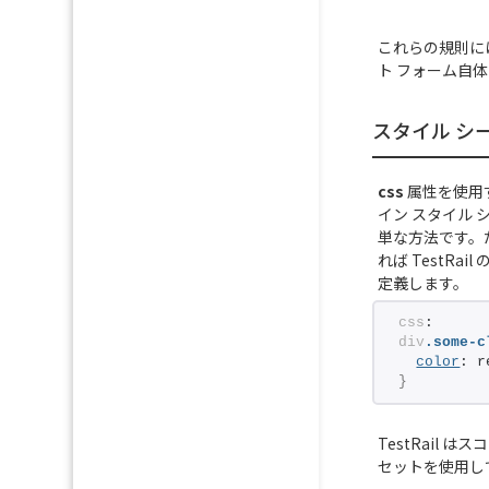
これらの規則に
ト フォーム自体
スタイル シ
css
属性を使用す
イン スタイル 
単な方法です。た
れば TestR
定義します。
css
:
div
.some-c
color
: r
}
TestRail
セットを使用して