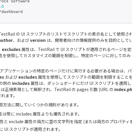
rock Software
.0
^dashboard
estRail の UI スクリプトのリストでスクリプトの表示名として使用
author
、および
version
は、開発者向けの情報提供のみを目的として
と
excludes
属性は、TestRail で UI スクリプトが適用されるページ
性を使用してカスタマイズの範囲を制限し、特定のページに対してのみ U
トをアプリケーションの特定のページだけに実行する必要がある場合は、
es
および
excludes
属性を使用してスクリプトの範囲を制限すること
の例の
includes
属性は、ダッシュボードにだけ UI スクリプトを適用
は正規表現として解釈され、TestRail の pages 引数 (URL の
index.p
されます。
用方法に関していくつかの規則があります。
 属性は常に includes 属性よりも優先されます。
es 属性と exclude 属性の両方に空の文字列を指定 (または両方のプロパテ
に UI スクリプトが適用されます。