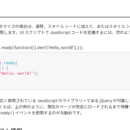
タマイズの場合は、通常、スタイル シートに加えて、またはスタイル 
t を使用します。UI スクリプトで JavaScript コードを定義するには、次の
.ready(
function
(
)
{
alert(
‘Hello, world!’
);
}
);
)
.
ready
(
(
)
{
'Hello, world!'
)
;
には、広く使用されている JavaScript のライブラリーである jQuery が
とえば、上の例のように、現在のページが完全にロードされるまで待機するに
イベントを使用するのがお勧めです。
ready()