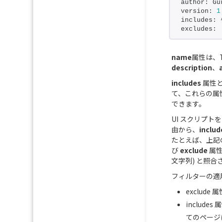
author: Gu
version: 
1
includes: 
excludes:
name
属性は、T
description
、
includes
属性
て、これらの属
できます。
UI スクリプ
由から、
includ
たとえば、上記
び
exclude
属性
文字列) と照合
フィルターの適
exclude
includ
てのページ