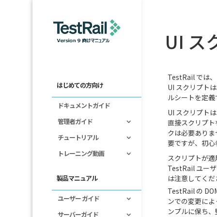
UI 
TestRail
はじめての方向け
UI スクリプト
ルシートを定義す
ドキュメントガイド
UI スクリプト
管理者ガイド
直接スクリプト
クは必要ありませ
チュートリアル
要ですが、初心
トレーニング動画
スクリプトが適
TestRail
は注意してくだ
製品マニュアル
TestRail 
ユーザー ガイド
ンでの変更によ
ンプルに保ち、堅
サーバーガイド