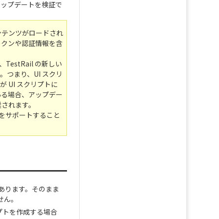
アップデートを検証で
。
ンテンツがロードされ
トークンや認証情報を含
TestRail の新しい
。つまり、UI スクリ
 UI スクリプトに
ある場合、アップデー
奨されます。
決をサポートすること
があります。そのまま
せん。
リプトを作成する場合