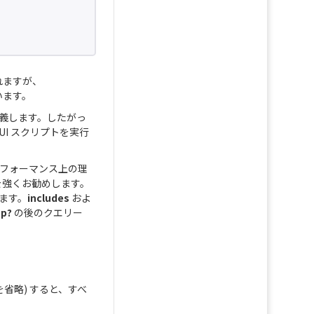
されますが、
います。
を定義します。したがっ
I スクリプトを実行
パフォーマンス上の理
を強くお勧めします。
します。
includes
およ
hp?
の後のクエリー
ィを省略) すると、すべ