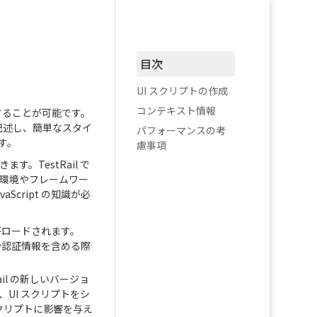
目次
UI スクリプトの作成
コンテキスト情報
ズすることが可能です。
を記述し、簡単なスタイ
パフォーマンスの考
す。
慮事項
。TestRail で
発環境やフレームワー
Script の知識が必
がロードされます。
ンや認証情報を含める際
Rail の新しいバージョ
UI スクリプトをシ
スクリプトに影響を与え