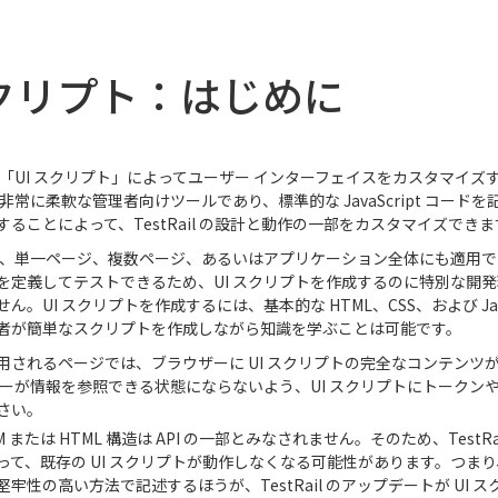
スクリプト：はじめに
 では、「UI スクリプト」によってユーザー インターフェイスをカスタマイ
は非常に柔軟な管理者向けツールであり、標準的な JavaScript コード
ることによって、TestRail の設計と動作の一部をカスタマイズできま
は、単一ページ、複数ページ、あるいはアプリケーション全体にも適用できます
を定義してテストできるため、UI スクリプトを作成するのに特別な開
ん。UI スクリプトを作成するには、基本的な HTML、CSS、および Java
者が簡単なスクリプトを作成しながら知識を学ぶことは可能です。
用されるページでは、ブラウザーに UI スクリプトの完全なコンテンツ
 ユーザーが情報を参照できる状態にならないよう、UI スクリプトにトーク
さい。
の DOM または HTML 構造は API の一部とみなされません。そのため、Test
って、既存の UI スクリプトが動作しなくなる可能性があります。つまり、
牢性の高い方法で記述するほうが、TestRail のアップデートが UI 