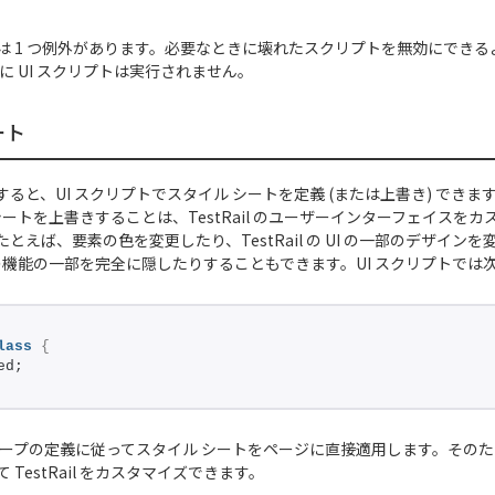
は 1 つ例外があります。必要なときに壊れたスクリプトを無効にできるよ
に UI スクリプトは実行されません。
ート
ると、UI スクリプトでスタイル シートを定義 (または上書き) できます。T
シートを上書きすることは、TestRail のユーザーインターフェイスを
とえば、要素の色を変更したり、TestRail の UI の一部のデザイン
ail の機能の一部を完全に隠したりすることもできます。UI スクリプトでは次
lass
{
ed;
 はスコープの定義に従ってスタイル シートをページに直接適用します。そのた
 TestRail をカスタマイズできます。