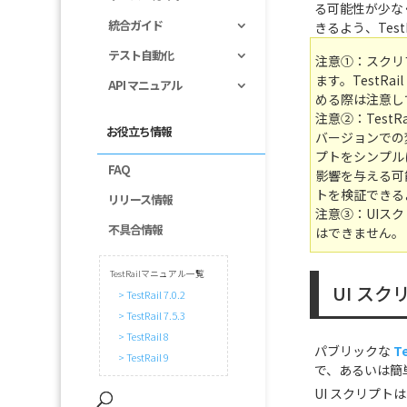
る可能性が少な
統合ガイド
きるよう、Tes
テスト自動化
注意①：スクリ
ます。TestR
API マニュアル
める際は注意し
注意②：TestR
お役立ち情報
バージョンでの
プトをシンプルに
FAQ
影響を与える可
トを検証できるよ
リリース情報
注意③：UIス
不具合情報
はできません。
TestRailマニュアル一覧
UI ス
> TestRail 7.0.2
> TestRail 7.5.3
> TestRail 8
パブリックな
T
> TestRail 9
で、あるいは簡
UI スクリプトは T