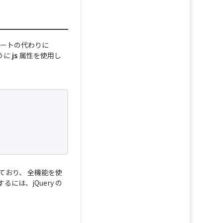
シートの代わりに
ように
js
属性を使用し
付属しており、 全機能を使
は、jQuery の