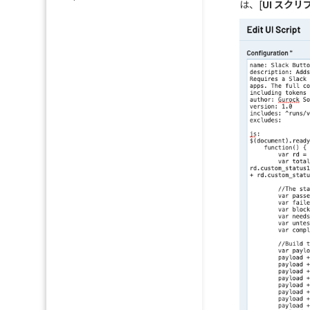
は、[
UI スク