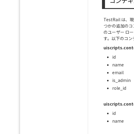
コンテキ
TestRail
つかの追加のコ
のユーザー ロ
す。以下のコン
uiscripts.cont
id
name
email
is_admin
role_id
uiscripts.cont
id
name