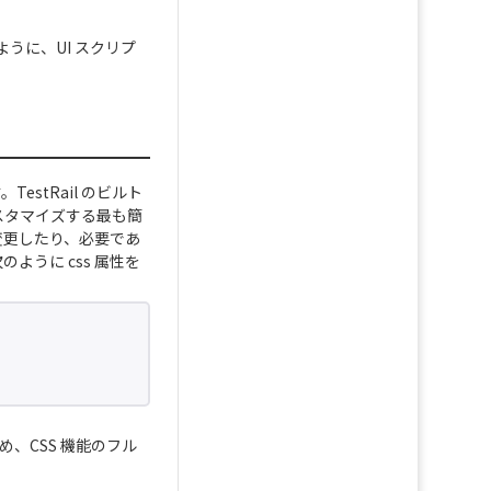
うに、UI スクリプ
estRail のビルト
カスタマイズする最も簡
を変更したり、必要であ
のように css 属性を
め、CSS 機能のフル