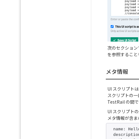
次のセクションで
を参照すること
メタ情報
UI スクリプ
スクリプトの一
TestRail 
UI スクリプ
メタ情報が含ま
name: Hell
descriptio