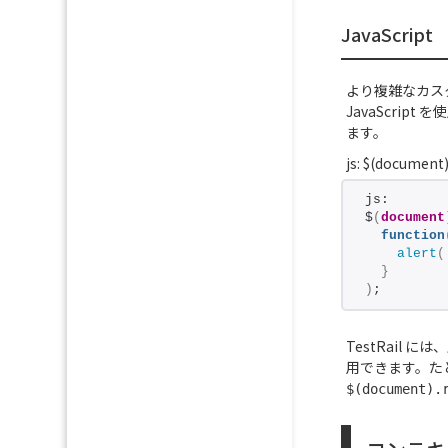
JavaScript
より複雑なカス
JavaScrip
ます。
js:
$(document)
js:
$
(
document
function
alert
(
}
)
;
TestRail 
用できます。た
$(document).