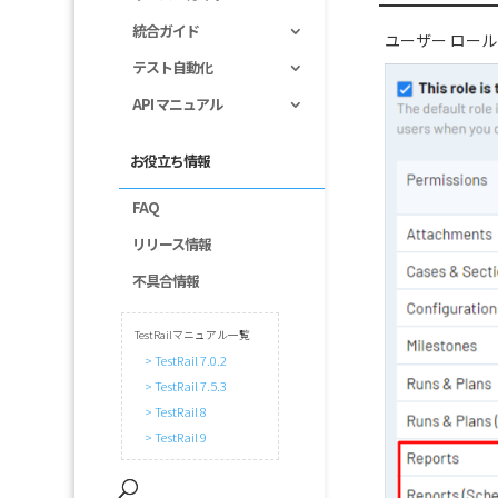
統合ガイド
ユーザー ロー
テスト自動化
API マニュアル
お役立ち情報
FAQ
リリース情報
不具合情報
TestRailマニュアル一覧
> TestRail 7.0.2
> TestRail 7.5.3
> TestRail 8
> TestRail 9