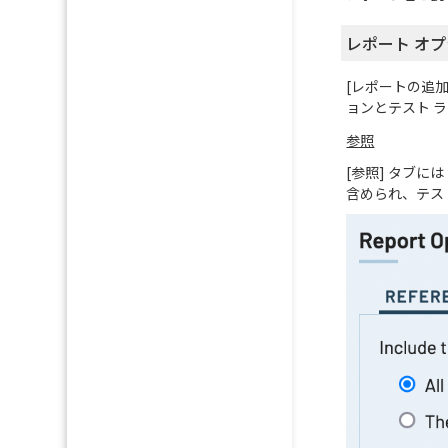
レポート オ
[レポートの追加]
ョンとテスト ラ
参照
[参照] タブ
含められ、テス