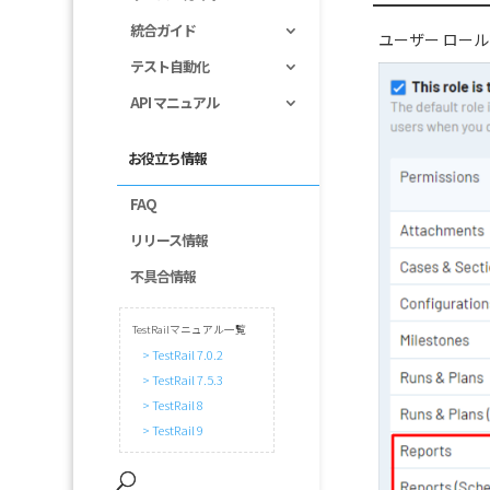
統合ガイド
ユーザー ロー
テスト自動化
API マニュアル
お役立ち情報
FAQ
リリース情報
不具合情報
TestRailマニュアル一覧
> TestRail 7.0.2
> TestRail 7.5.3
> TestRail 8
> TestRail 9