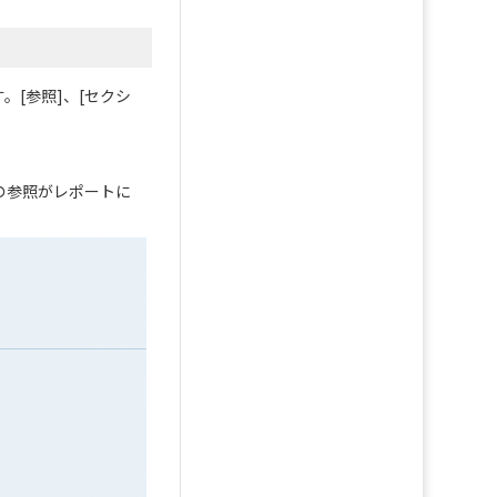
す。
[参照]、[セクシ
ての参照がレポートに