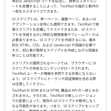
準的な JavaScript コードを記述し、簡単なスタイルシ
ートを定義することによって、TestRail の設計と動作の
一部をカスタマイズできます。
UI スクリプトは、単一ページ、複数ページ、あるいは
アプリケーション全体にも適用できます。TestRail で直
接スクリプトを定義してテストできるため、UI スクリ
プトを作成するのに特別な開発環境やフレームワークは
必要ありません。UI スクリプトを作成するには、基本
的な HTML、CSS、および JavaScript の知識が必要で
すが、初心者が簡単なスクリプトを作成しながら知識を
学ぶことは可能です。
スクリプトが適用されるページでは、ブラウザーに UI
スクリプトの完全なコンテンツがロードされます。
TestRail ユーザーが情報を参照できる状態にならない
よう、UI スクリプトにトークンや認証情報を含める際
は注意してください。
TestRail の DOM または HTML 構造は API の一部とみな
されません。そのため、TestRail の新しいバージョン
での変更によって、既存の UI スクリプトが動作しなく
なる可能性があります。つまり、UI スクリプトをシンプ