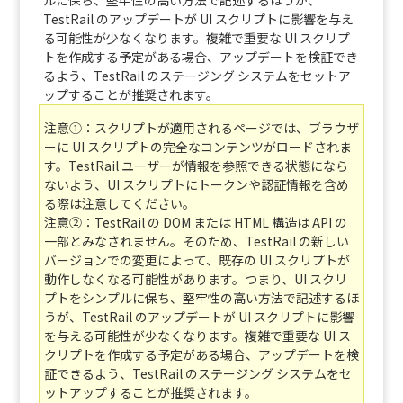
ルに保ち、堅牢性の高い方法で記述するほうが、
TestRail のアップデートが UI スクリプトに影響を与え
る可能性が少なくなります。複雑で重要な UI スクリプ
トを作成する予定がある場合、アップデートを検証でき
るよう、TestRail のステージング システムをセットア
ップすることが推奨されます。
注意①：スクリプトが適用されるページでは、ブラウザ
ーに UI スクリプトの完全なコンテンツがロードされま
す。TestRail ユーザーが情報を参照できる状態になら
ないよう、UI スクリプトにトークンや認証情報を含め
る際は注意してください。
注意②：TestRail の DOM または HTML 構造は API の
一部とみなされません。そのため、TestRail の新しい
バージョンでの変更によって、既存の UI スクリプトが
動作しなくなる可能性があります。つまり、UI スクリ
プトをシンプルに保ち、堅牢性の高い方法で記述するほ
うが、TestRail のアップデートが UI スクリプトに影響
を与える可能性が少なくなります。複雑で重要な UI ス
クリプトを作成する予定がある場合、アップデートを検
証できるよう、TestRail のステージング システムをセ
ットアップすることが推奨されます。