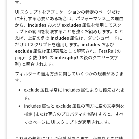
す。
UI スクリプトをアプリケーションの特定のページだけ
に実行する必要がある場合は、パフォーマンス上の理由
から、
includes
および
excludes
属性を使用してスク
リプトの範囲を制限することを強くお勧めします。たと
えば、上記の例の
includes
属性は、ダッシュボードに
だけ UI スクリプトを適用します。
includes
および
exclude
属性は正規表現として解釈され、TestRail の
pages 引数 (URL の
index.php?
の後のクエリー文字
列) と照合されます。
フィルターの適用方法に関していくつかの規則がありま
す。
exclude 属性は常に includes 属性よりも優先されま
す。
includes 属性と exclude 属性の両方に空の文字列を
指定 (または両方のプロパティを省略) すると、すべ
てのページに UI スクリプトが適用されます。
これらの規則には 1 つ例外があります。必要なときに壊