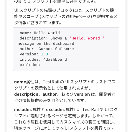
の間で UI スクリプトを簡単に共有できます。
UI スクリプトの先頭のブロックには、スクリプトの機
能やスコープ (スクリプトの適用先ページ) を説明するメ
タ情報が含まれています。
name: Hello world
description: Shows a 
'Hello, world!'
message on the dashboard
author: Gurock Software
version: 
1.0
includes: ^dashboard
excludes:
name
属性は、TestRail の UI スクリプトのリストでス
クリプトの表示名として使用されますが、
description
、
author
、および
version
は、開発者向
けの情報提供のみを目的としています。
includes
属性と
excludes
属性は、TestRail で UI スク
リプトが適用されるページを定義します。したがって、
これらの属性を使用してカスタマイズの範囲を制限し、
特定のページに対してのみ UI スクリプトを実行できま