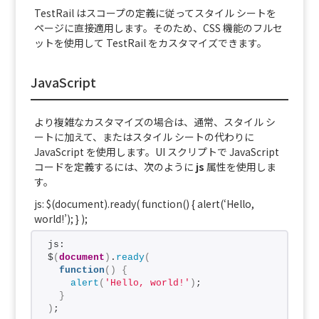
TestRail はスコープの定義に従ってスタイル シートを
ページに直接適用します。そのため、CSS 機能のフルセ
ットを使用して TestRail をカスタマイズできます。
JavaScript
より複雑なカスタマイズの場合は、通常、スタイル シ
ートに加えて、またはスタイル シートの代わりに
JavaScript を使用します。UI スクリプトで JavaScript
コードを定義するには、次のように
js
属性を使用しま
す。
js:
$(document).ready(
function
(
)
{
alert(
‘Hello,
world!’
);
}
);
js:
$
(
document
)
.
ready
(
function
(
)
{
alert
(
'Hello, world!'
)
;
}
)
;