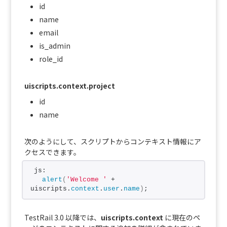
id
name
email
is_admin
role_id
uiscripts.context.project
id
name
次のようにして、スクリプトからコンテキスト情報にア
クセスできます。
js:
alert
(
'Welcome '
 + 
uiscripts.
context
.
user
.
name
)
;
TestRail 3.0 以降では、
uiscripts.context
に現在のペ