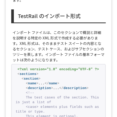
ます。
TestRail のインポート形式
インポート ファイルは、このセクションで概説と詳細
を説明する特定の XML 形式で作成する必要がありま
す。XML 形式は、そのままテスト スイートの内容とな
るセクション、テスト ケース、およびサブセクションの
ツリーを表します。インポート ファイルの基本フォーマ
ットは次のようになります。
<?xml version="1.0" encoding="UTF-8" ?>
<
sections
>
<
section
>
<
name
>
...
</
name
>
<
description
>
...
</
description
>
<!--
    The test cases of the section. This 
is just a list of
    <case> elements plus fields such as 
title or type.
    This element is optional.