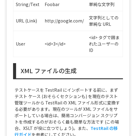
String/Text
Foobar
単純な文字列
文字列としての
URL (Link)
http://google.com/
単純な URL
<id> タグで囲ま
User
<id>3</id>
れたユーザーの
ID
XML ファイルの生成
テストケースを TestRail にインポートする前に、まず
テスト ケース (おそらくセクションも) を現在のテスト
管理ツールから TestRail の XML ファイル形式に変換す
る必要があります。現在のツールが XML ファイルをサ
ポートしている場合は、簡易コンバージョン スクリプ
トを作成するのがおそらく最も簡単な方法です (この場
合、XSLT が役に立つでしょう)。また、
TestRail の移
行ガイド
を参考にしてください。