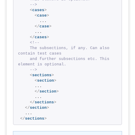
    -->
<
cases
>
<
case
>
        ...
</
case
>
      ...
</
cases
>
<!--
    The subsections, if any. Can also 
contain test cases
    and further subsections etc. This 
element is optional.
    -->
<
sections
>
<
section
>
      ...
</
section
>
      ...
</
sections
>
</
section
>
  ...
</
sections
>