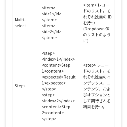
<item> レコー
<item>
ドのリスト。そ
<id>1</id>
れぞれ独自の ID
Multi-
</item>
を持つ
select
<item>
(Dropdown 値
<id>2</id>
のリストのよう
</item>
に)
<step>
<index>1</index>
<content>Step
<step> レコー
1<content>
ドのリスト。そ
<expected>Result
れぞれ独自のイ
1<expected>
ンデックス、コ
Steps
</step>
ンテンツ、およ
<step>
びオプションと
<index>2</index>
して期待される
<content>Step
結果を持つ。
2<content>
</step>