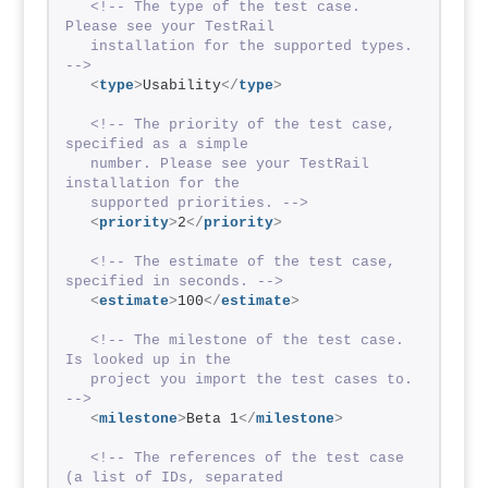
<!-- The type of the test case. 
Please see your TestRail   
  installation for the supported types. 
-->
<
type
>
Usability
</
type
>
<!-- The priority of the test case, 
specified as a simple
  number. Please see your TestRail 
installation for the
  supported priorities. -->
<
priority
>
2
</
priority
>
<!-- The estimate of the test case, 
specified in seconds. -->
<
estimate
>
100
</
estimate
>
<!-- The milestone of the test case. 
Is looked up in the
  project you import the test cases to. 
-->
<
milestone
>
Beta 1
</
milestone
>
<!-- The references of the test case 
(a list of IDs, separated