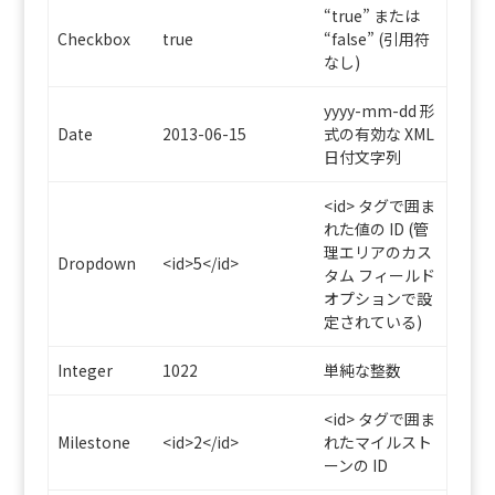
“true” または
Checkbox
true
“false” (引用符
なし)
yyyy-mm-dd 形
Date
2013-06-15
式の有効な XML
日付文字列
<id> タグで囲ま
れた値の ID (管
理エリアのカス
Dropdown
<id>5</id>
タム フィールド
オプションで設
定されている)
Integer
1022
単純な整数
<id> タグで囲ま
Milestone
<id>2</id>
れたマイルスト
ーンの ID