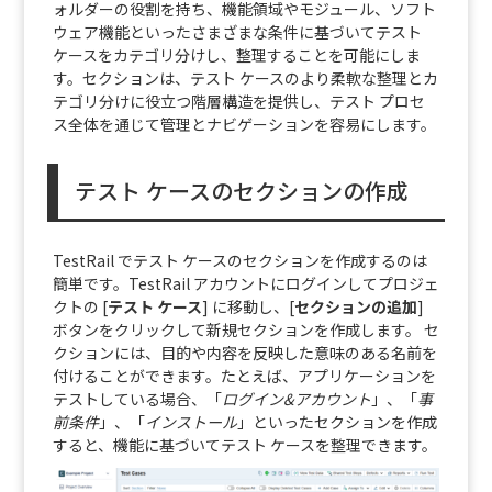
ォルダーの役割を持ち、機能領域やモジュール、ソフト
ウェア機能といったさまざまな条件に基づいてテスト
ケースをカテゴリ分けし、整理することを可能にしま
す。セクションは、テスト ケースのより柔軟な整理とカ
テゴリ分けに役立つ階層構造を提供し、テスト プロセ
ス全体を通じて管理とナビゲーションを容易にします。
テスト ケースのセクションの作成
TestRail でテスト ケースのセクションを作成するのは
簡単です。TestRail アカウントにログインしてプロジェ
クトの [
テスト ケース
] に移動し、[
セクションの追加
]
ボタンをクリックして新規セクションを作成します。 セ
クションには、目的や内容を反映した意味のある名前を
付けることができます。たとえば、アプリケーションを
テストしている場合、「
ログイン&アカウント
」、「
事
前条件
」、「
インストール
」といったセクションを作成
すると、機能に基づいてテスト ケースを整理できます。