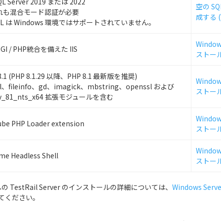
QL Server 2019 または 2022
空の S
れも混合モード認証が必要
成する (
QL は Windows 環境ではサポートされていません。
Wind
CGI / PHP統合を備えた IIS
ストー
8.1 (PHP 8.1.29 以降、PHP 8.1 最新版を推奨)
Wind
l、fileinfo、gd、imagick、mbstring、openssl および
ストー
srv_81_nts_x64 拡張モジュールを含む
Wind
ube PHP Loader extension
ストー
Wind
me Headless Shell
ストー
への TestRail Server のインストールの詳細については、
Windows Se
てください。