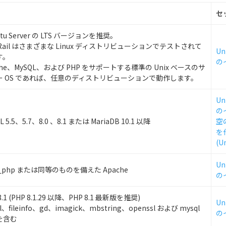
セ
ntu Server の LTS バージョンを推奨。
tRail はさまざまな Linux ディストリビューションでテストされて
Un
す。
の
che、MySQL、および PHP をサポートする標準の Unix ベースのサ
ー OS であれば、任意のディストリビューションで動作します。
Un
の
L 5.5、5.7、8.0 、8.1 または MariaDB 10.1 以降
空
を
(Un
Un
_php または同等のものを備えた Apache
の
8.1 (PHP 8.1.29 以降、PHP 8.1 最新版を推奨)
Un
l、fileinfo、gd、imagick、mbstring、openssl および mysql
の
を含む