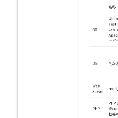
名称
Ubu
Tes
OS
いま
Apa
ーバ
DB
MySQ
Web
mod
Server
PHP 
PHP
※cur
拡張