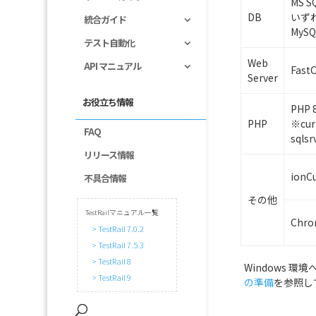
MS S
DB
いず
統合ガイド
MyS
テスト自動化
Web
API マニュアル
Fast
Server
お役立ち情報
PHP 
PHP
※cur
FAQ
sql
リリース情報
ionC
不具合情報
その他
TestRailマニュアル一覧
Chro
> TestRail 7.0.2
> TestRail 7.5.3
> TestRail 8
Windows 環境
> TestRail 9
の準備
を参照し