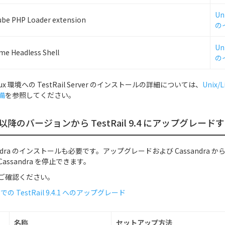
Un
ube PHP Loader extension
の
Un
me Headless Shell
の
inux 環境への TestRail Server のインストールの詳細については、
Unix
備
を参照してください。
 7.5 以降のバージョンから TestRail 9.4 にアップグレー
ssandra のインストールも必要です。アップグレードおよび Cassandra から
ssandra を停止できます。
ご確認ください。
ux での TestRail 9.4.1 へのアップグレード
名称
セットアップ方法