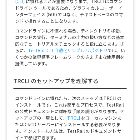
(CLI)
に慣れることが重要になります。TRCLI はコマン
ドライン ツールであるため、グラフィカル ユーザー イ
ンターフェイス (GUI) ではなく、テキストベースのコマ
ンドで操作することになります。
コマンドラインに不慣れな場合、ディレクトリの移動、
コマンドの実行、ターミナルの出力の扱い方などの基本
的なチュートリアルをチェックすると役に立ちます。さ
らに、
TestRail CLI 自動化サンプル リポジトリ
では、い
くつかの業界標準フレームワークのさまざまな使用例を
提供しています。
TRCLI のセットアップを理解する
コマンドラインに慣れたら、次のステップは TRCLI の
インストールです。これは簡単なプロセスで、TestRail
の公式ドキュメントに詳細な手順の説明があります。セ
ットアップの一環として、
TRCLI
をローカル マシンま
たは CI/CD サーバーにインストールする必要がありま
す。インストール方法は、TestRail のドキュメント サ
イトで参照できます。