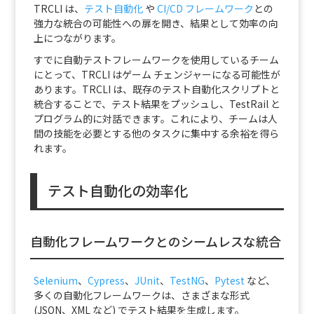
TRCLI は、
テスト自動化
や
CI/CD フレームワーク
との
強力な統合の可能性への扉を開き、結果として効率の向
上につながります。
すでに自動テストフレームワークを使用しているチーム
にとって、TRCLI はゲーム チェンジャーになる可能性が
あります。TRCLI は、既存のテスト自動化スクリプトと
統合することで、テスト結果をプッシュし、TestRail と
プログラム的に対話できます。これにより、チームは人
間の技能を必要とする他のタスクに集中する余裕を得ら
れます。
テスト自動化の効率化
自動化フレームワークとのシームレスな統合
Selenium
、
Cypress
、
JUnit
、
TestNG
、
Pytest
など、
多くの自動化フレームワークは、さまざまな形式
(JSON、XML など) でテスト結果を生成します。