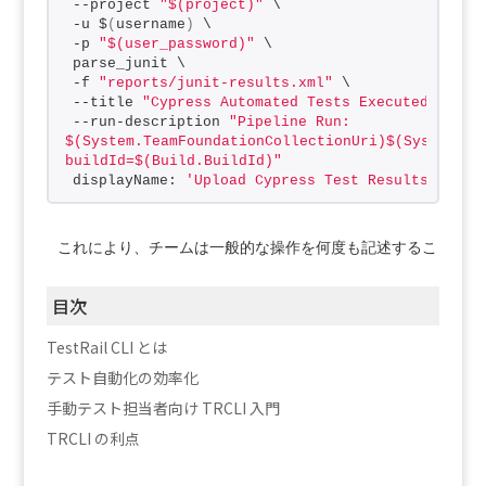
--project 
"$(project)"
 \
-u $
(
username
)
 \
-p 
"$(user_password)"
 \
parse_junit \
-f 
"reports/junit-results.xml"
 \
--title 
"Cypress Automated Tests Executed From 
--run-description 
"Pipeline Run: 
$(System.TeamFoundationCollectionUri)$(System.Te
buildId=$(Build.BuildId)"
displayName: 
'Upload Cypress Test Results Using
これにより、チームは一般的な操作を何度も記述することなく
目次
TestRail CLI とは
テスト自動化の効率化
手動テスト担当者向け TRCLI 入門
TRCLI の利点